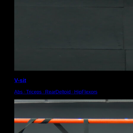
V-sit
Abs ∙ Triceps ∙ RearDeltoid ∙ HipFlexors