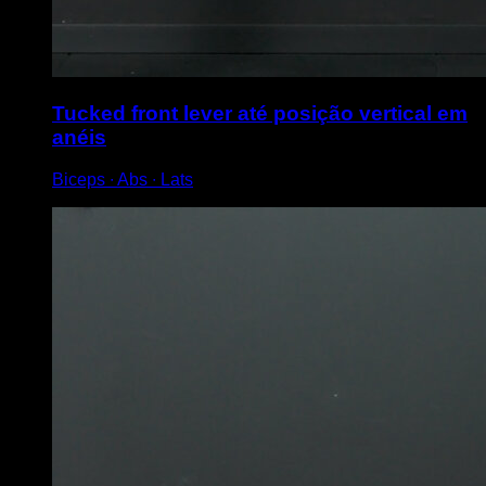
Tucked front lever até posição vertical em
anéis
Biceps ∙ Abs ∙ Lats