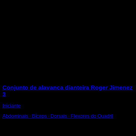
No chão de barriga para cima.
Contraia os seus abdominais de modo que a parte
superior das costas se levante do chão.
Mantenha as duas pernas esticadas, abertas e
levantadas do chão.
Estenda os braços enquanto protrai as escápulas, de
modo que a parte superior das costas fique
arredondada.
Para uma técnica perfeita, verifique se não há
curvatura lombar e se as escápulas estão protraídas,
ao mesmo tempo em que contrai os dorsais para
depressão.
Sessões
Conjunto de alavanca dianteira Roger Jimenez
3
Iniciante
Abdominais ∙ Bíceps ∙ Dorsais ∙ Flexores do Quadril
Você também pode gostar