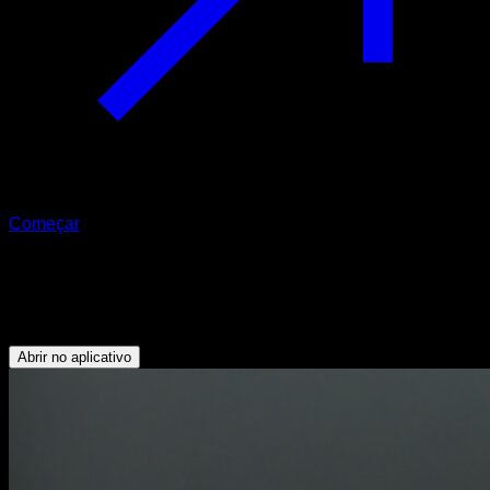
Começar
Hollow body straddle hold
Abdominais
Abrir no aplicativo