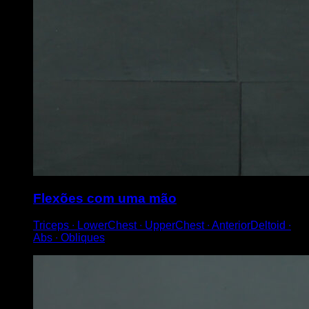
Flexões com uma mão
Triceps ∙ LowerChest ∙ UpperChest ∙ AnteriorDeltoid ∙
Abs ∙ Obliques