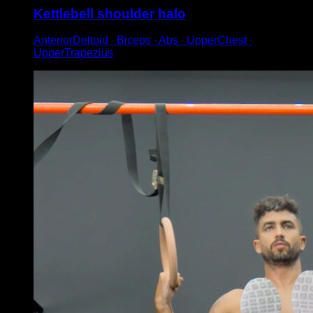
Kettlebell shoulder halo
AnteriorDeltoid ∙ Biceps ∙ Abs ∙ UpperChest ∙
UpperTrapezius