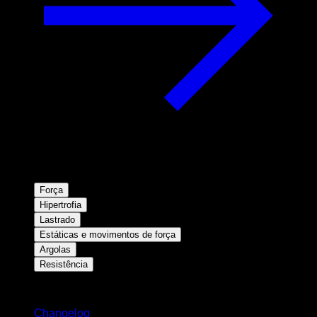
Força
Hipertrofia
Lastrado
Estáticas e movimentos de força
Argolas
Resistência
Mantenha-se atualizado
Changelog