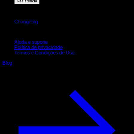
Resistência
Mantenha-se atualizado
Changelog
Suporte
Ajuda e suporte
Política de privacidade
Termos e Condições de Uso
Blog