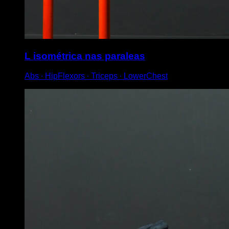
L isométrica nas paraleas
Abs ∙ HipFlexors ∙ Triceps ∙ LowerChest