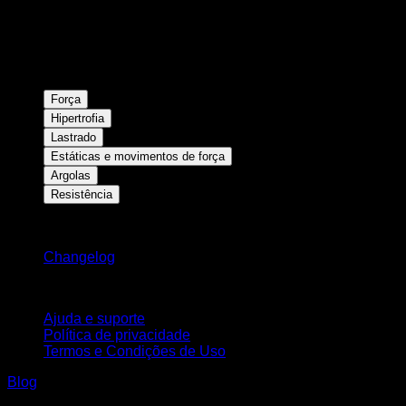
Força
Hipertrofia
Lastrado
Estáticas e movimentos de força
Argolas
Resistência
Mantenha-se atualizado
Changelog
Suporte
Ajuda e suporte
Política de privacidade
Termos e Condições de Uso
Blog