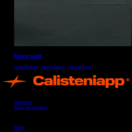
Front split
Hamstrings ∙ HipFlexors ∙ Quadriceps
App
Sessões
Guia do usuário
Mantenha-se atualizado
Blog