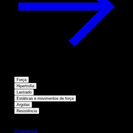
Força
Hipertrofia
Lastrado
Estáticas e movimentos de força
Argolas
Resistência
Mantenha-se atualizado
Changelog