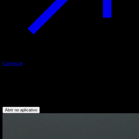
Começar
Isométrico de ponte femoral com
elevação
Glúteos - Isquiotibiais
Abrir no aplicativo