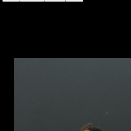
Deitado de costas no chão, com as pernas dobradas e
os pés apoiados a uma altura entre 10 e 20 cm.
Eleva a anca.
Mantenha a posição de modo que os quadris fiquem
alinhados com as coxas e as costas, apoiando apenas
o pé e a parte superior das costas.
Você também pode gostar