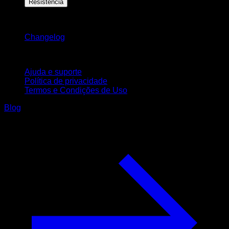
Resistência
Mantenha-se atualizado
Changelog
Suporte
Ajuda e suporte
Política de privacidade
Termos e Condições de Uso
Blog