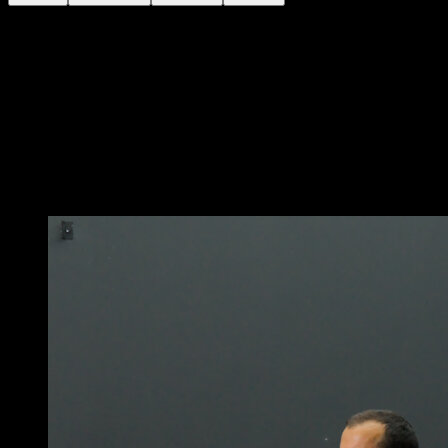
De pé com as pernas abertas aproximadamente o
dobro da largura dos seus ombros.
Incline-se para a frente, flexionando a cintura.
Leve as suas mãos a um dos seus pés, até onde a sua
flexibilidade permitir.
Mantenha a posição por um determinado período de
tempo.
Você também pode gostar