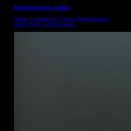
Rocking back bridge
Glutes ∙ Hamstrings ∙ Triceps ∙ AnteriorDeltoid ∙
UpperChest ∙ UpperTrapezius