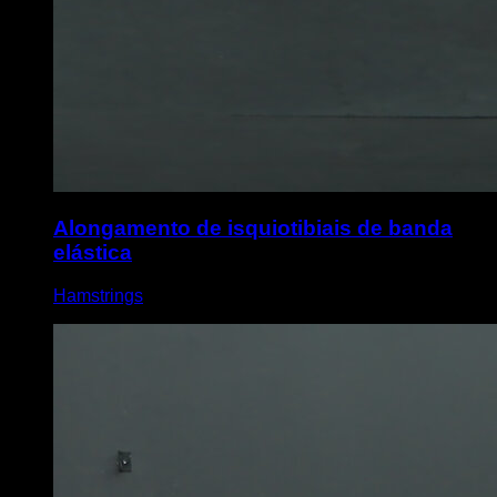
Alongamento de isquiotibiais de banda
elástica
Hamstrings