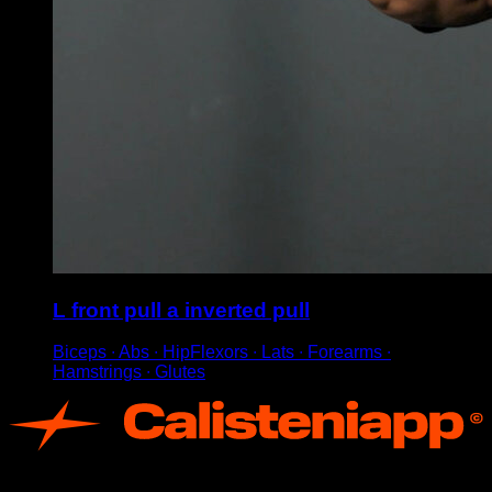
L front pull a inverted pull
Biceps ∙ Abs ∙ HipFlexors ∙ Lats ∙ Forearms ∙
Hamstrings ∙ Glutes
App