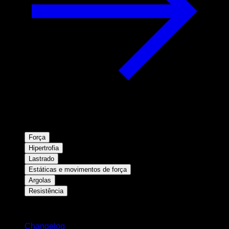
Força
Hipertrofia
Lastrado
Estáticas e movimentos de força
Argolas
Resistência
Mantenha-se atualizado
Changelog