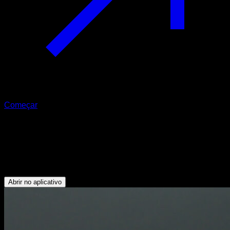
Começar
Panqueca em pé com as pernas
abertas de um lado
Glúteos - Isquiotibiais - Lombares
Abrir no aplicativo