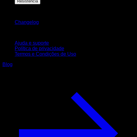
Resistência
Mantenha-se atualizado
Changelog
Suporte
Ajuda e suporte
Política de privacidade
Termos e Condições de Uso
Blog