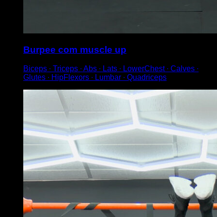
Burpee com muscle up
Biceps ∙ Triceps ∙ Abs ∙ Lats ∙ LowerChest ∙ Calves ∙
Glutes ∙ HipFlexors ∙ Lumbar ∙ Quadriceps