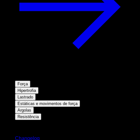
Força
Hipertrofia
Lastrado
Estáticas e movimentos de força
Argolas
Resistência
Mantenha-se atualizado
Changelog