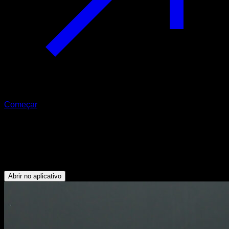
Começar
Tucked v-sit
Abdominais - Tríceps - Flexores do Quadril - Deltoide
Posterior
Abrir no aplicativo