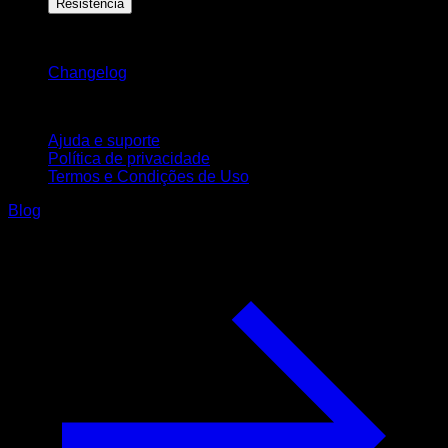
Resistência
Mantenha-se atualizado
Changelog
Suporte
Ajuda e suporte
Política de privacidade
Termos e Condições de Uso
Blog