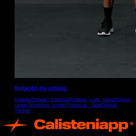
Rotação do ombro
AnteriorDeltoid ∙ ExternalRotators ∙ Lats ∙ UpperChest ∙
LowerTrapezius ∙ UpperTrapezius ∙ SideDeltoid ∙
Triceps