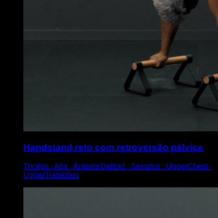
Handstand reto com retroversão pélvica
Triceps ∙ Abs ∙ AnteriorDeltoid ∙ Serratus ∙ UpperChest ∙
UpperTrapezius