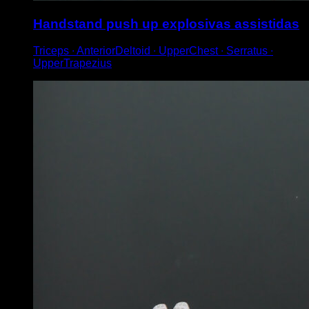
Handstand push up explosivas assistidas
Triceps ∙ AnteriorDeltoid ∙ UpperChest ∙ Serratus ∙
UpperTrapezius