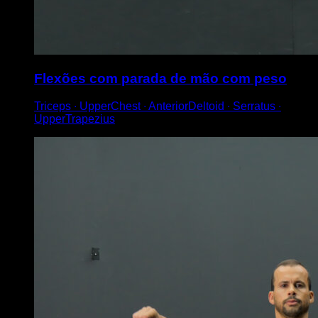
Flexões com parada de mão com peso
Triceps ∙ UpperChest ∙ AnteriorDeltoid ∙ Serratus ∙
UpperTrapezius