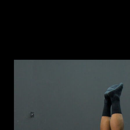
Em solo, barras paralelas ou agarras push up, levante
as suas pernas, levando as joelhas ao peito e
inclinando-se ligeiramente para trás.
Você deve tentar manter os braços retos.
Esta atividade exige muita flexibilidade e mobilidade,
especialmente flexão de quadril e extensão dos
ombros.
Você também pode gostar