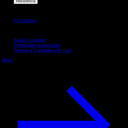
Resistência
Mantenha-se atualizado
Changelog
Suporte
Ajuda e suporte
Política de privacidade
Termos e Condições de Uso
Blog