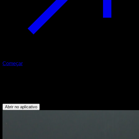
Começar
V-sit
Abdominais - Tríceps - Deltoide Posterior - Flexores do
Quadril
Abrir no aplicativo