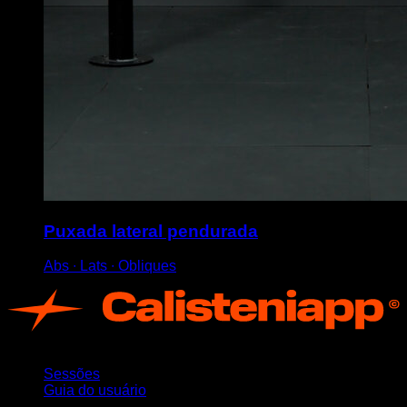
Puxada lateral pendurada
Abs ∙ Lats ∙ Obliques
App
Sessões
Guia do usuário