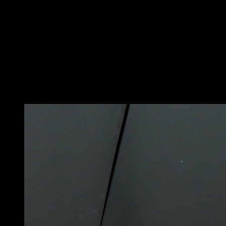
No chão, barras paralelas ou pegadas push up, levante
as pernas para que o corpo fique em forma de V
Você deve tentar manter as pernas totalmente retas,
pés apontados e braços retos.
Este exercício requer muito boa flexibilidade e
mobilidade, especialmente flexão de quadril e
extensão de ombro.
Você também pode gostar