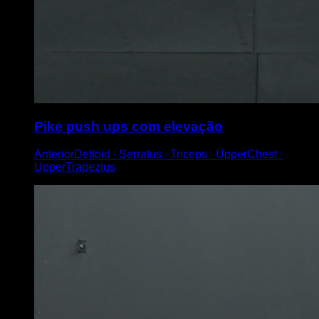
Pike push ups com elevação
AnteriorDeltoid ∙ Serratus ∙ Triceps ∙ UpperChest ∙
UpperTrapezius