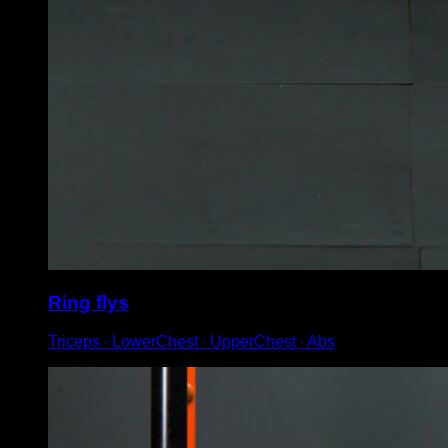
Ring flys
Triceps ∙ LowerChest ∙ UpperChest ∙ Abs