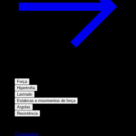
Força
Hipertrofia
Lastrado
Estáticas e movimentos de força
Argolas
Resistência
Mantenha-se atualizado
Changelog