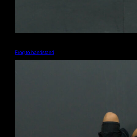
4
x
3
Frog to handstand