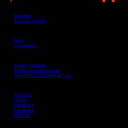
App
Sessões
Guia do usuário
Mantenha-se atualizado
Blog
Changelog
Suporte
Ajuda e suporte
Política de privacidade
Termos e Condições de Uso
Siga-nos!
YouTube
TikTok
Instagram
Facebook
Discord
Idiomas