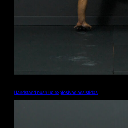
4
x
6
Handstand push up explosivas assistidas