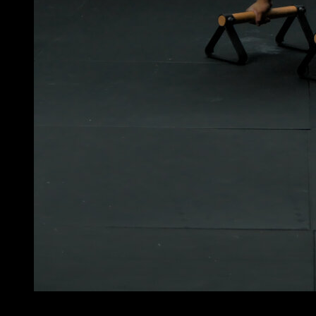
4
x
5