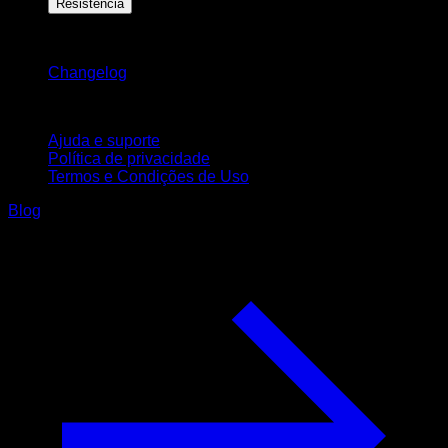
Resistência
Mantenha-se atualizado
Changelog
Suporte
Ajuda e suporte
Política de privacidade
Termos e Condições de Uso
Blog