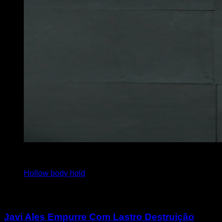
4
x
15
Hollow body hold
Você também pode gostar
Javi Ales Empurre Com Lastro Destruição