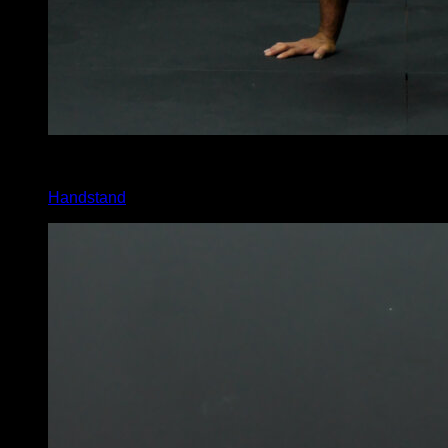
4
x
5
Handstand