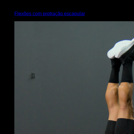
4
x
8
Flexões com protração escapular