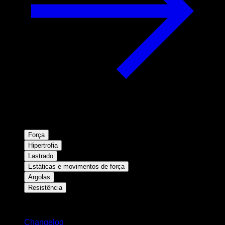
Força
Hipertrofia
Lastrado
Estáticas e movimentos de força
Argolas
Resistência
Mantenha-se atualizado
Changelog