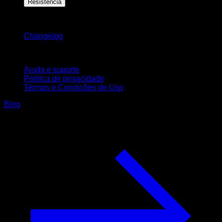
Resistência
Mantenha-se atualizado
Changelog
Suporte
Ajuda e suporte
Política de privacidade
Termos e Condições de Uso
Blog