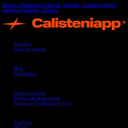
Bíceps ∙ Rotadores Externos ∙ Dorsais ∙ Trapézio Inferior ∙
Deltoide Posterior ∙ Glúteos
App
Sessões
Guia do usuário
Mantenha-se atualizado
Blog
Changelog
Suporte
Ajuda e suporte
Política de privacidade
Termos e Condições de Uso
Siga-nos!
YouTube