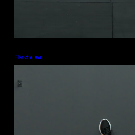
4
x
10
Planche lean