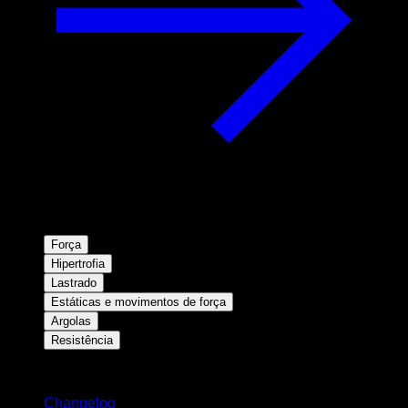
Força
Hipertrofia
Lastrado
Estáticas e movimentos de força
Argolas
Resistência
Mantenha-se atualizado
Changelog