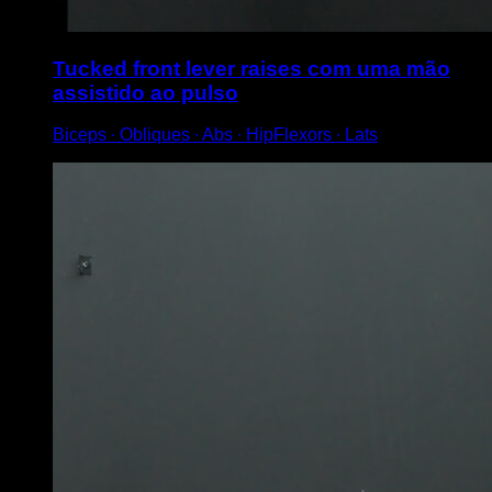
Tucked front lever raises com uma mão
assistido ao pulso
Biceps ∙ Obliques ∙ Abs ∙ HipFlexors ∙ Lats