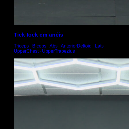
Tick tock em anéis
Triceps ∙ Biceps ∙ Abs ∙ AnteriorDeltoid ∙ Lats ∙
UpperChest ∙ UpperTrapezius