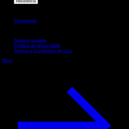
Resistência
Mantenha-se atualizado
Changelog
Suporte
Ajuda e suporte
Política de privacidade
Termos e Condições de Uso
Blog