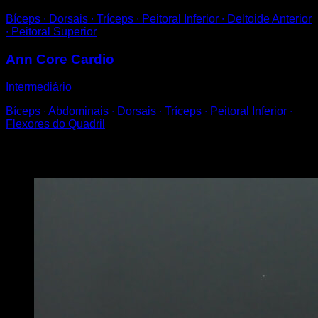
Bíceps ∙ Dorsais ∙ Tríceps ∙ Peitoral Inferior ∙ Deltoide Anterior
∙ Peitoral Superior
Ann Core Cardio
Intermediário
Bíceps ∙ Abdominais ∙ Dorsais ∙ Tríceps ∙ Peitoral Inferior ∙
Flexores do Quadril
Você também pode gostar