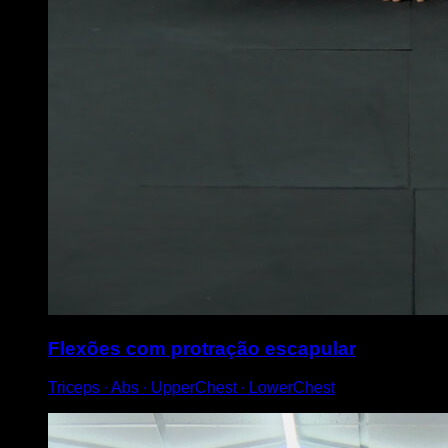
Flexões com protração escapular
Triceps ∙ Abs ∙ UpperChest ∙ LowerChest