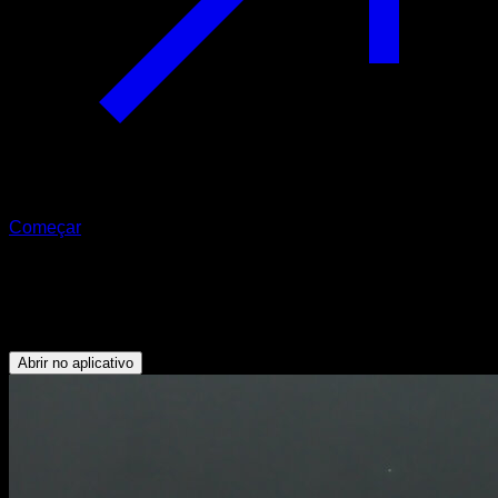
Começar
Hollow body hold
Abdominais
Abrir no aplicativo