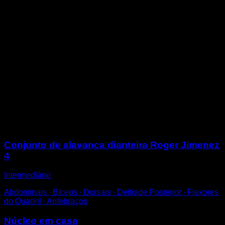
No chão de barriga para cima.
Contraia os seus abdominais de forma a que a parte
superior das costas se levante do chão.
Mantenha ambas as pernas esticadas, unidas e
levantadas do chão.
Estenda os braços enquanto protrai as escápulas, de
modo que a parte superior das costas fique
arredondada.
Para uma técnica perfeita, verifique se não há
curvatura lombar e que as escápulas estejam
protraídas, ao mesmo tempo que contrai os dorsais
para depressão.
Sessões
Conjunto de alavanca dianteira Roger Jimenez
4
Intermediário
Abdominais ∙ Bíceps ∙ Dorsais ∙ Deltoide Posterior ∙ Flexores
do Quadril ∙ Antebraços
Núcleo em casa