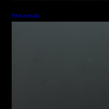
3
x
45
Plank avançado