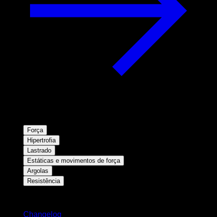
Força
Hipertrofia
Lastrado
Estáticas e movimentos de força
Argolas
Resistência
Mantenha-se atualizado
Changelog