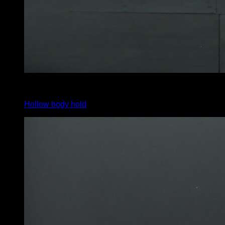
3
x
30
Hollow body hold