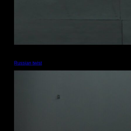
3
x
45
Russian twist