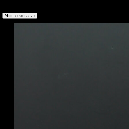
Quadril ∙ Oblíquos ∙ Glúteos ∙ Isquiotibiais ∙ Deltoide Anterior ∙
Lombares ∙ Deltoide Posterior
Abrir no aplicativo