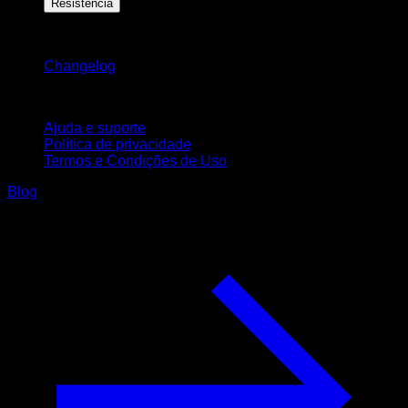
Resistência
Mantenha-se atualizado
Changelog
Suporte
Ajuda e suporte
Política de privacidade
Termos e Condições de Uso
Blog