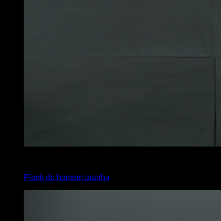
3
x
45
Plank do homem aranha