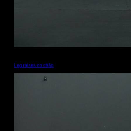
3
x
20
Leg raises no chão