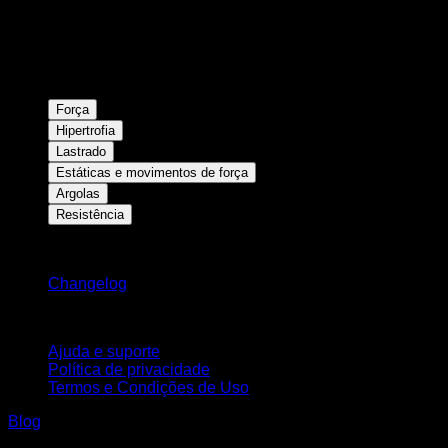
Força
Hipertrofia
Lastrado
Estáticas e movimentos de força
Argolas
Resistência
Mantenha-se atualizado
Changelog
Suporte
Ajuda e suporte
Política de privacidade
Termos e Condições de Uso
Blog