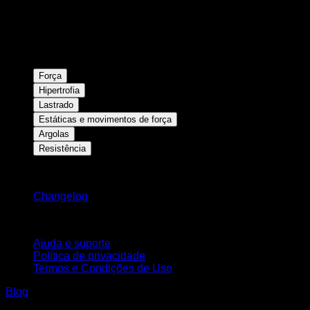
Força
Hipertrofia
Lastrado
Estáticas e movimentos de força
Argolas
Resistência
Mantenha-se atualizado
Changelog
Suporte
Ajuda e suporte
Política de privacidade
Termos e Condições de Uso
Blog