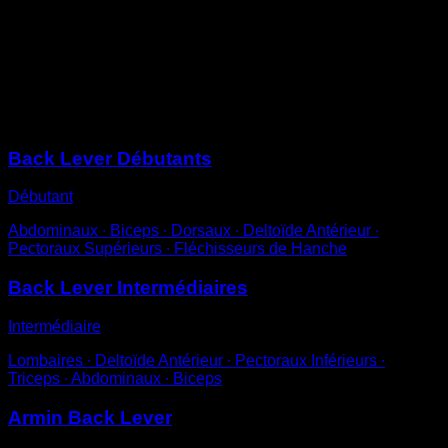
mains.
Étire-toi de façon à être en position verticale et éloigne
les jambes de la barre d’environ 10 cm.
Tiens cette position pendant un temps déterminé.
Sessions
Back Lever Débutants
Débutant
Abdominaux ∙ Biceps ∙ Dorsaux ∙ Deltoïde Antérieur ∙
Pectoraux Supérieurs ∙ Fléchisseurs de Hanche
Back Lever Intermédiaires
Intermédiaire
Lombaires ∙ Deltoïde Antérieur ∙ Pectoraux Inférieurs ∙
Triceps ∙ Abdominaux ∙ Biceps
Armin Back Lever