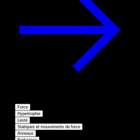
Force
Hypertrophie
Lesté
Statiques et mouvements de force
Anneaux
Endurance