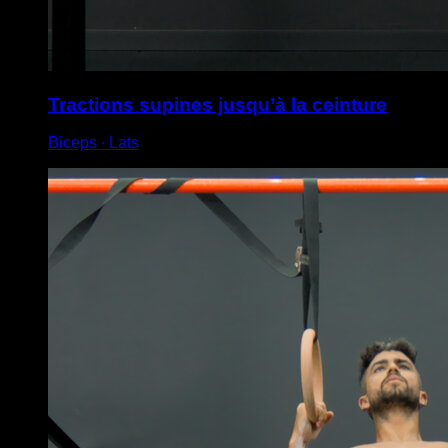
Tractions supines jusqu’à la ceinture
Biceps ∙ Lats