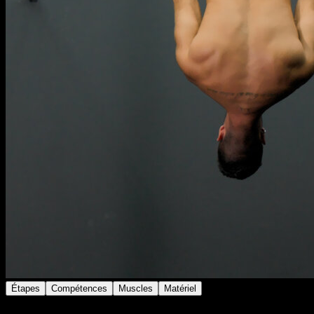
Étapes
Compétences
Muscles
Matériel
Place-toi sur la barre et passe les jambes entre les