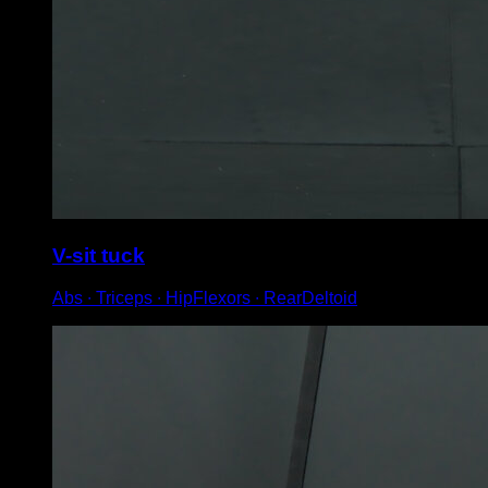
V-sit tuck
Abs ∙ Triceps ∙ HipFlexors ∙ RearDeltoid