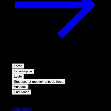
Force
Hypertrophie
Lesté
Statiques et mouvements de force
Anneaux
Endurance
Restez informé
Changelog