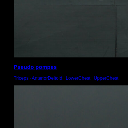
Pseudo pompes
Triceps ∙ AnteriorDeltoid ∙ LowerChest ∙ UpperChest