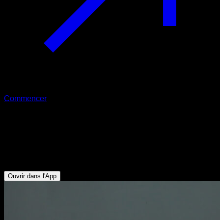
Commencer
Rotation des épaules
Deltoïde Antérieur - Rotateurs Externes - Dorsaux -
Pectoraux Supérieurs - Trapèze Inférieur - Trapèze Supérieur
- Deltoïde Latéral - Triceps
Ouvrir dans l'App