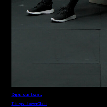
Dips sur banc
Triceps ∙ LowerChest