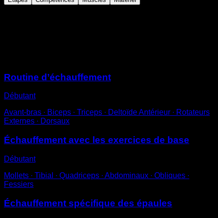
Lève tes bras à environ 45º
Effectue des mouvements circulaires avec eux, pas
trop amples, pendant quelques secondes.
Sessions
Routine d’échauffement
Débutant
Avant-bras ∙ Biceps ∙ Triceps ∙ Deltoïde Antérieur ∙ Rotateurs
Externes ∙ Dorsaux
Échauffement avec les exercices de base
Débutant
Mollets ∙ Tibial ∙ Quadriceps ∙ Abdominaux ∙ Obliques ∙
Fessiers
Échauffement spécifique des épaules