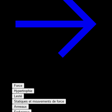
Force
Hypertrophie
Lesté
Statiques et mouvements de force
Anneaux
Endurance