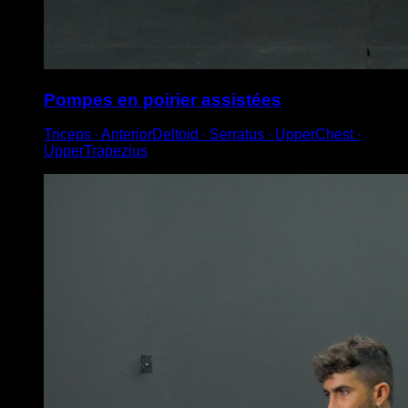
Pompes en poirier assistées
Triceps ∙ AnteriorDeltoid ∙ Serratus ∙ UpperChest ∙
UpperTrapezius