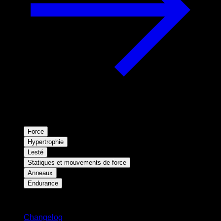
Force
Hypertrophie
Lesté
Statiques et mouvements de force
Anneaux
Endurance
Restez informé
Changelog