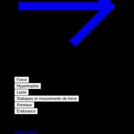
Force
Hypertrophie
Lesté
Statiques et mouvements de force
Anneaux
Endurance
Restez informé
Changelog