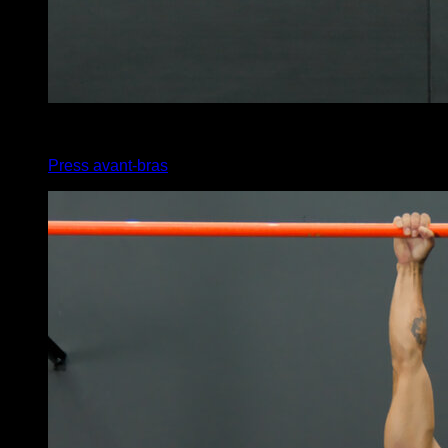
x
10
Press avant-bras