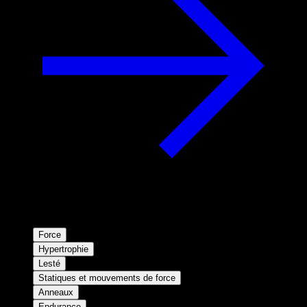
Force
Hypertrophie
Lesté
Statiques et mouvements de force
Anneaux
Endurance