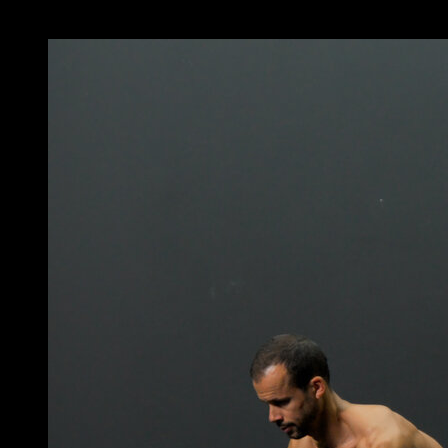
x
4
TOURS