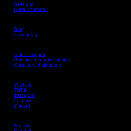
Sessions
Guide utilisateur
Restez informé
Blog
Changelog
Support
Aide et support
Politique de confidentialité
Conditions d'utilisation
suivez-nous !
YouTube
TikTok
Instagram
Facebook
Discord
Langues
English