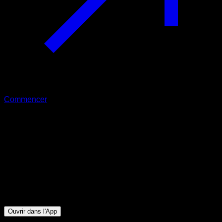
Commencer
Intermédiaire
Avant-bras Bearmode
Avant-bras
7
min
Session pour athlètes de niveau Intermédiaire. Entraînez les
groupes musculaires suivants : Avant-bras
Ouvrir dans l'App