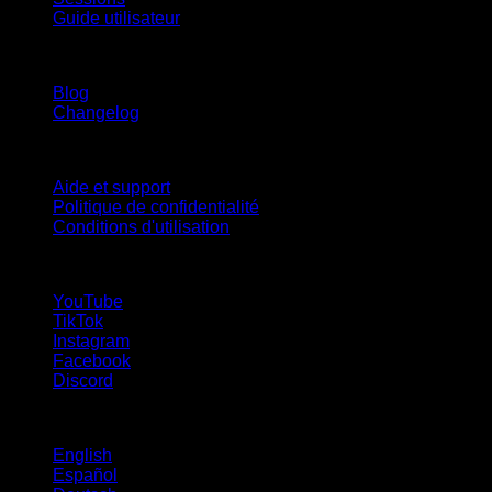
Guide utilisateur
Restez informé
Blog
Changelog
Support
Aide et support
Politique de confidentialité
Conditions d'utilisation
suivez-nous !
YouTube
TikTok
Instagram
Facebook
Discord
Langues
English
Español