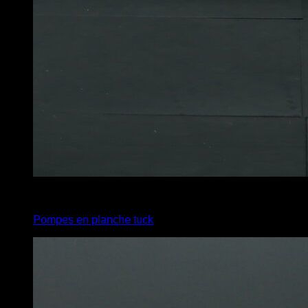
5
x
10
Pompes en planche tuck