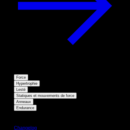
Force
Hypertrophie
Lesté
Statiques et mouvements de force
Anneaux
Endurance
Restez informé
Changelog