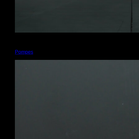
5
x
20
Pompes