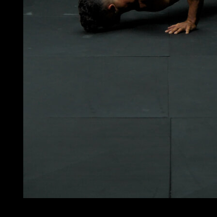
5
x
10