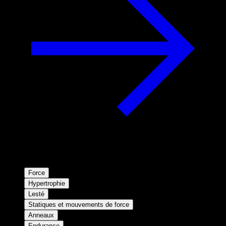
Force
Hypertrophie
Lesté
Statiques et mouvements de force
Anneaux
Endurance