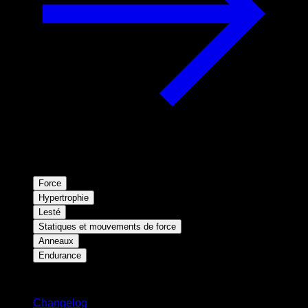
Force
Hypertrophie
Lesté
Statiques et mouvements de force
Anneaux
Endurance
Restez informé
Changelog