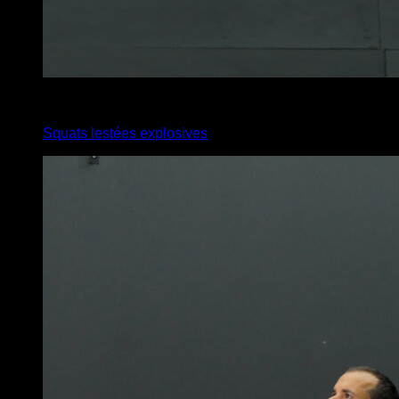
3
x
8
Squats lestées explosives