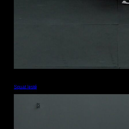
6
x
15
Squat lesté