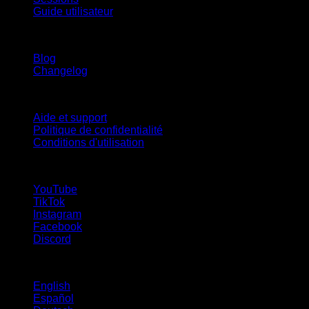
Guide utilisateur
Restez informé
Blog
Changelog
Support
Aide et support
Politique de confidentialité
Conditions d'utilisation
suivez-nous !
YouTube
TikTok
Instagram
Facebook
Discord
Langues
English
Español