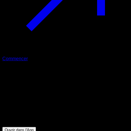
Commencer
Intermédiaire
STAR JAMBE LESTÉE
Mollets ∙ Fessiers ∙ Ischio-jambiers ∙ Lombaires ∙ Quadriceps
29
min
Session pour athlètes de niveau Intermédiaire. Entraînez les
groupes musculaires suivants : Mollets ∙ Fessiers ∙ Ischio-
jambiers ∙ Lombaires ∙ Quadriceps
Ouvrir dans l'App