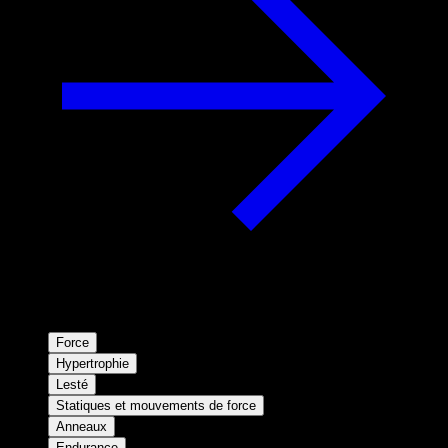
Force
Hypertrophie
Lesté
Statiques et mouvements de force
Anneaux
Endurance