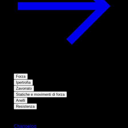
Forza
Ipertrofia
Zavorrato
Statiche e movimenti di forza
Anelli
Resistenza
Rimani aggiornato
Changelog