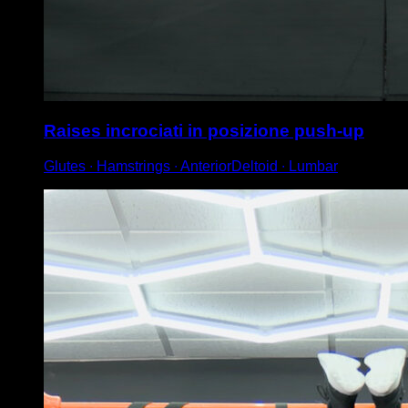
Raises incrociati in posizione push-up
Glutes ∙ Hamstrings ∙ AnteriorDeltoid ∙ Lumbar