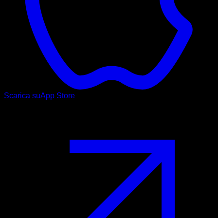
Scarica su
App Store