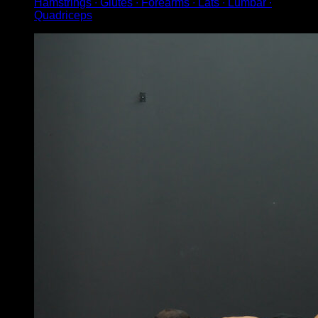
Hamstrings ∙ Glutes ∙ Forearms ∙ Lats ∙ Lumbar ∙
Quadriceps