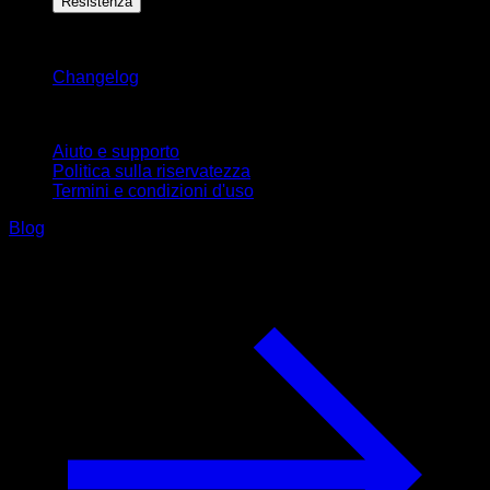
Resistenza
Rimani aggiornato
Changelog
Supporto
Aiuto e supporto
Politica sulla riservatezza
Termini e condizioni d'uso
Blog