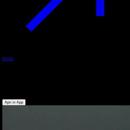
Inizia
Allungamento unilaterale
dell'adduttore sul pavimento supino
Muscoli Posteriori della Coscia
Apri in App