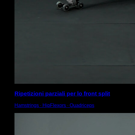
Ripetizioni parziali per lo front split
Hamstrings ∙ HipFlexors ∙ Quadriceps