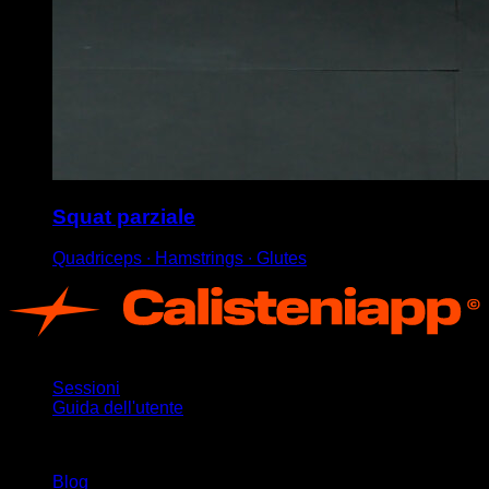
Squat parziale
Quadriceps ∙ Hamstrings ∙ Glutes
App
Sessioni
Guida dell'utente
Rimani aggiornato
Blog