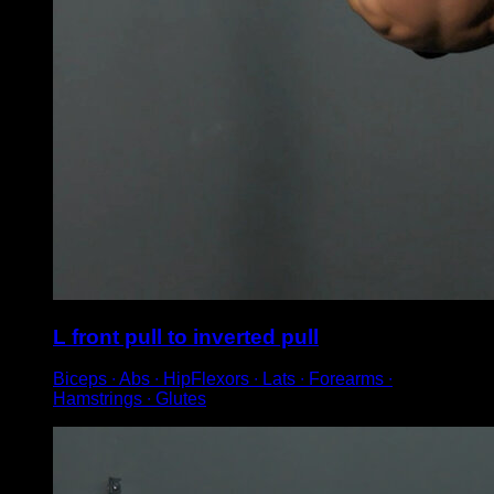
L front pull to inverted pull
Biceps ∙ Abs ∙ HipFlexors ∙ Lats ∙ Forearms ∙
Hamstrings ∙ Glutes