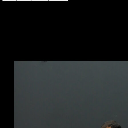
Sulla terra seduto
Distendi una gamba e appoggia l'avambraccio sul
pavimento
Solleva l'altra gamba completamente estesa, aiutandoti
con la mano per portarla al massimo allungamento
Mantieni la posizione per un determinato periodo di
tempo
Potrebbe piacerti anche