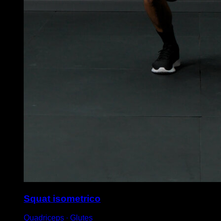
Squat isometrico
Quadriceps ∙ Glutes