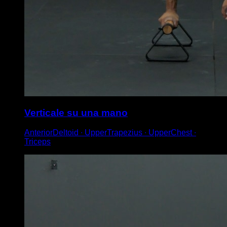
Verticale su una mano
AnteriorDeltoid ∙ UpperTrapezius ∙ UpperChest ∙
Triceps