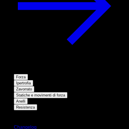
Forza
Ipertrofia
Zavorrato
Statiche e movimenti di forza
Anelli
Resistenza
Rimani aggiornato
Changelog