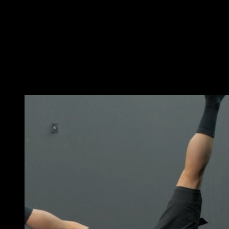
Esegui delle flessioni a terra.
Termina ogni ripetizione in modo esplosivo e porta
avanti una gamba, in modo da darti il tempo di dare
una pacca sotto di essa.
Ritorna alla posizione iniziale per completare una
ripetizione.
Potrebbe piacerti anche