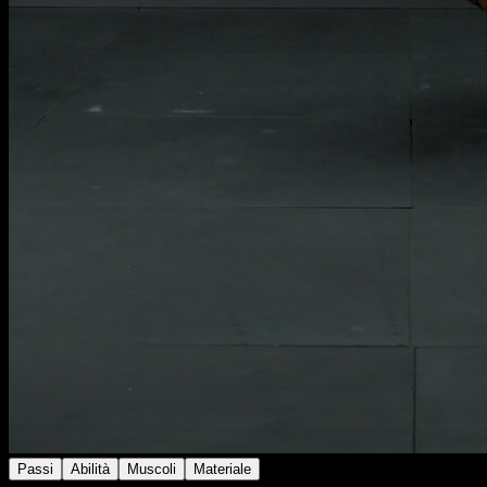
Passi
Abilità
Muscoli
Materiale