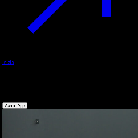
Inizia
Piegamenti da applausi tra le gambe
Tricipiti - Quadricipiti - Pettorale Inferiore - Pettorale
Superiore
Apri in App