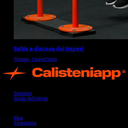
Salite e discese dei trapezi
Triceps ∙ LowerChest
App
Sessioni
Guida dell'utente
Rimani aggiornato
Blog
Changelog