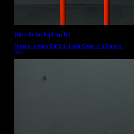
Dips in tuck planche
Triceps ∙ AnteriorDeltoid ∙ LowerChest ∙ HipFlexors ∙
Abs