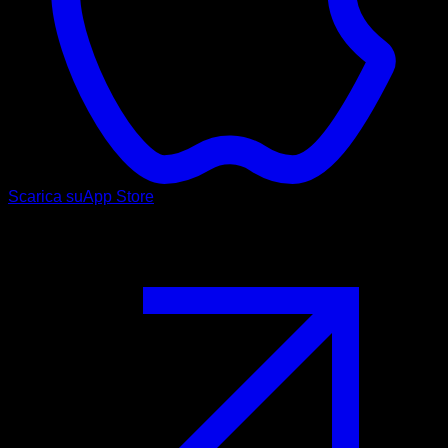
Scarica su
App Store