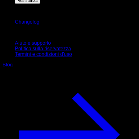
Resistenza
Rimani aggiornato
Changelog
Supporto
Aiuto e supporto
Politica sulla riservatezza
Termini e condizioni d'uso
Blog