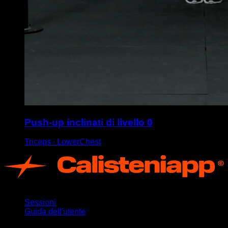
Push-up inclinati di livello 0
Triceps ∙ LowerChest
App
Sessioni
Guida dell'utente