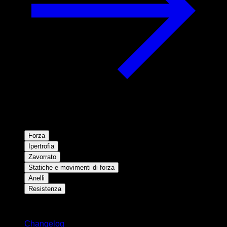
Forza
Ipertrofia
Zavorrato
Statiche e movimenti di forza
Anelli
Resistenza
Rimani aggiornato
Changelog