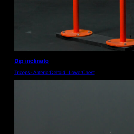
Dip inclinato
Triceps ∙ AnteriorDeltoid ∙ LowerChest