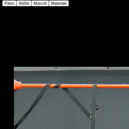
Passi
Abilità
Muscoli
Materiale
Posizionati facendo la plancia con i piedi appoggiati al
muro.
Esegui una flessione dei bracci lentamente
controllando la discesa fino a quando la tua testa sia
vicina al suolo.
A quel punto separa i piedi dal muro per abbassarli a
terra.
Potrebbe piacerti anche