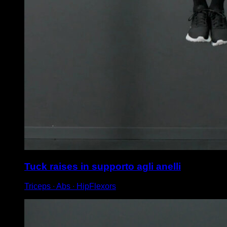
Tuck raises in supporto agli anelli
Triceps ∙ Abs ∙ HipFlexors