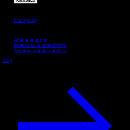
Resistenza
Rimani aggiornato
Changelog
Supporto
Aiuto e supporto
Politica sulla riservatezza
Termini e condizioni d'uso
Blog