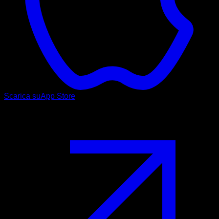
Scarica su
App Store