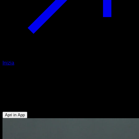
Inizia
Piegamenti in verticale al negativo
con assistenza
Tricipiti - Deltoide Anteriore - Pettorale Superiore - Serrato -
Trapezio Superiore
Apri in App