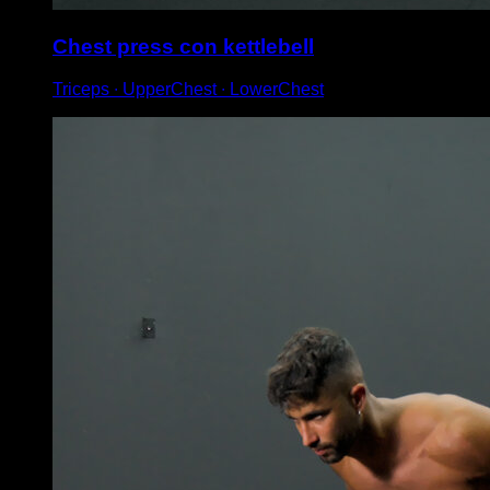
Chest press con kettlebell
Triceps ∙ UpperChest ∙ LowerChest