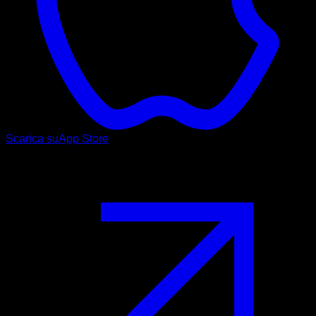
Scarica su
App Store