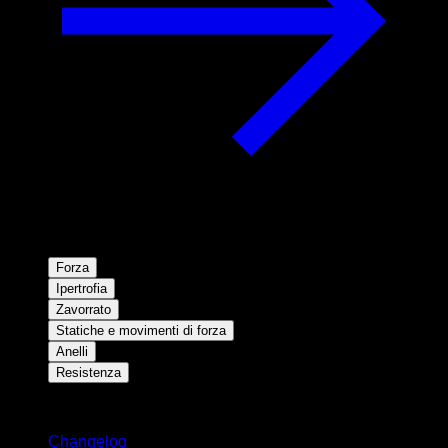
Forza
Ipertrofia
Zavorrato
Statiche e movimenti di forza
Anelli
Resistenza
Rimani aggiornato
Changelog