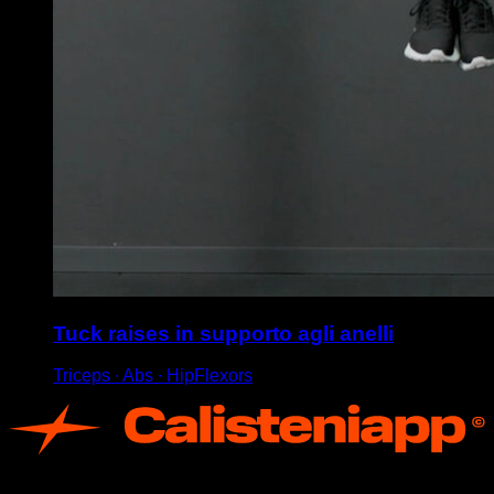
Tuck raises in supporto agli anelli
Triceps ∙ Abs ∙ HipFlexors
App