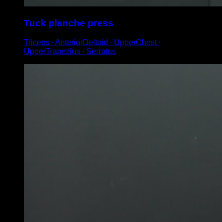
Tuck planche press
Triceps ∙ AnteriorDeltoid ∙ UpperChest ∙
UpperTrapezius ∙ Serratus