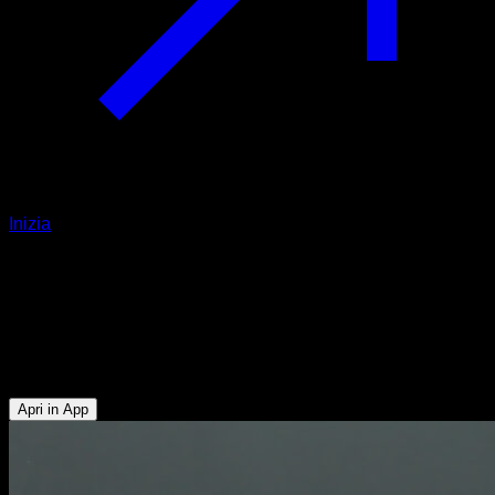
Inizia
Push up in verticale con zavorra
faccia al muro
Tricipiti - Pettorale Superiore - Deltoide Anteriore - Serrato -
Trapezio Superiore
Apri in App