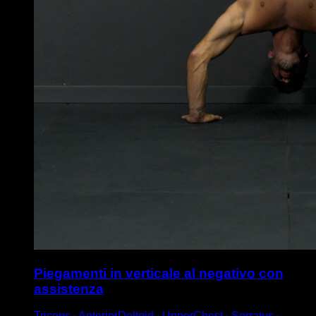
Piegamenti in verticale al negativo con
assistenza
Triceps ∙ AnteriorDeltoid ∙ UpperChest ∙ Serratus ∙