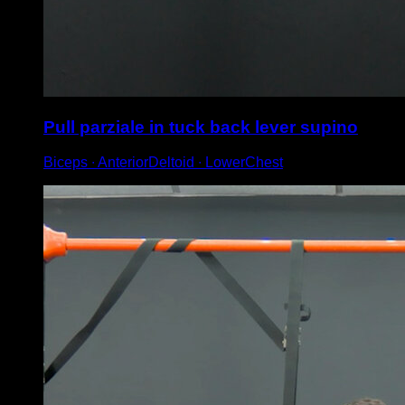
Pull parziale in tuck back lever supino
Biceps ∙ AnteriorDeltoid ∙ LowerChest