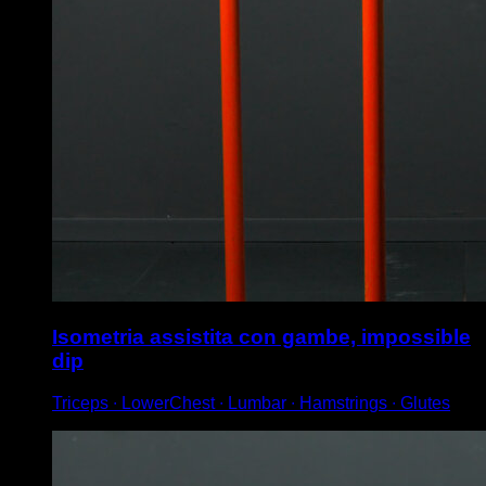
Isometria assistita con gambe, impossible
dip
Triceps ∙ LowerChest ∙ Lumbar ∙ Hamstrings ∙ Glutes