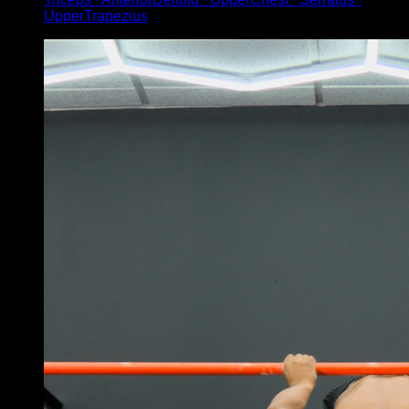
UpperTrapezius