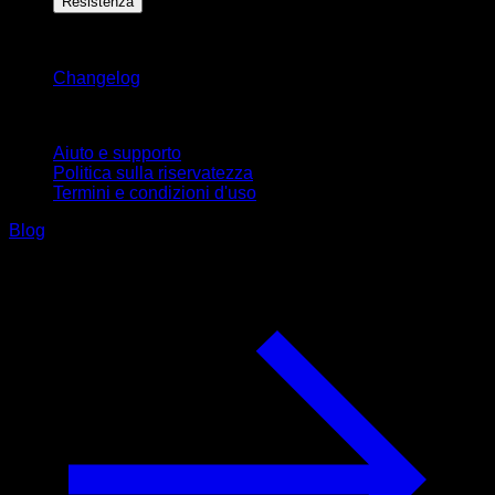
Resistenza
Rimani aggiornato
Changelog
Supporto
Aiuto e supporto
Politica sulla riservatezza
Termini e condizioni d'uso
Blog