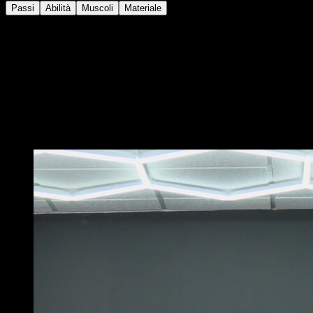
Passi
Abilità
Muscoli
Materiale
Indossa un peso aggiuntivo come un gilet di pesi, uno
zaino o qualcosa di simile.
Esegui una plancia con la faccia rivolta verso la parete,
appoggiando i piedi su di essa.
Piega fino a quando la tua testa tocca il pavimento.
Ritorna alla posizione.
Potrebbe piacerti anche