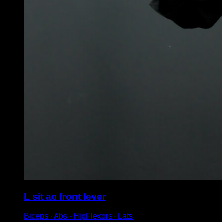
L sit ao front lever
Biceps ∙ Abs ∙ HipFlexors ∙ Lats