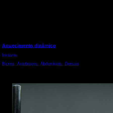
Realize um balanço na barra.
Quando você estiver chegando à parte de trás, levante
os joelhos em direção ao peito, de modo que a inércia
te leve para cima.
Solte a barra, dando um salto e caindo no chão à frente
dela, sem se afastar demais.
Sessões
Aquecimento dinâmico
Iniciante
Bíceps ∙ Antebraços ∙ Abdominais ∙ Dorsais
Você também pode gostar