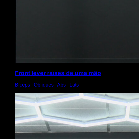
Front lever raises de uma mão
Biceps ∙ Obliques ∙ Abs ∙ Lats