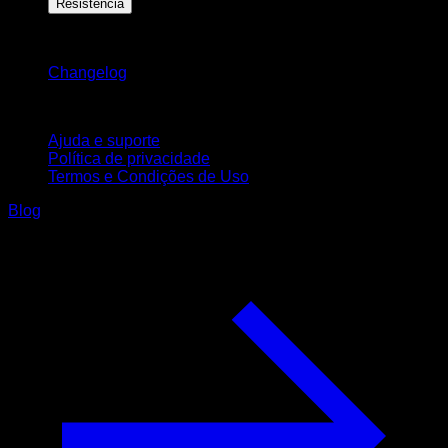
Resistência
Mantenha-se atualizado
Changelog
Suporte
Ajuda e suporte
Política de privacidade
Termos e Condições de Uso
Blog