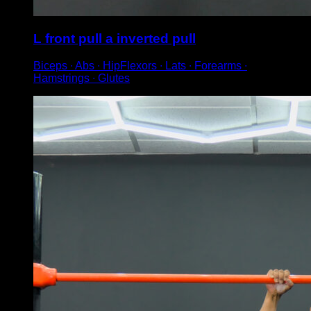
L front pull a inverted pull
Biceps ∙ Abs ∙ HipFlexors ∙ Lats ∙ Forearms ∙
Hamstrings ∙ Glutes