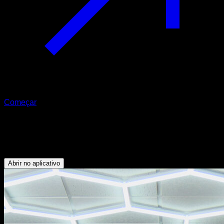
Começar
Balanço e elevação de joelhos
Bíceps - Antebraços - Abdominais - Dorsais
Abrir no aplicativo