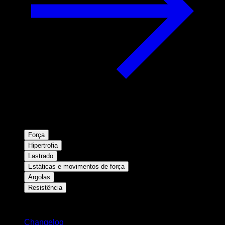
Força
Hipertrofia
Lastrado
Estáticas e movimentos de força
Argolas
Resistência
Mantenha-se atualizado
Changelog