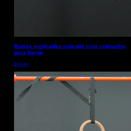
Barras supinadas parciais com cotovelos
para frente
Biceps