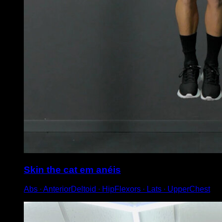
Skin the cat em anéis
Abs ∙ AnteriorDeltoid ∙ HipFlexors ∙ Lats ∙ UpperChest