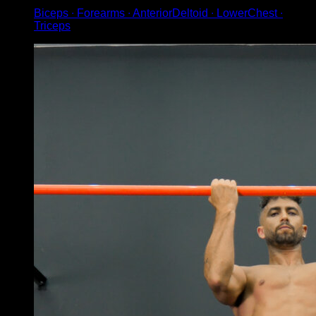
Biceps ∙ Forearms ∙ AnteriorDeltoid ∙ LowerChest ∙
Triceps