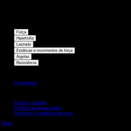
Força
Hipertrofia
Lastrado
Estáticas e movimentos de força
Argolas
Resistência
Mantenha-se atualizado
Changelog
Suporte
Ajuda e suporte
Política de privacidade
Termos e Condições de Uso
Blog