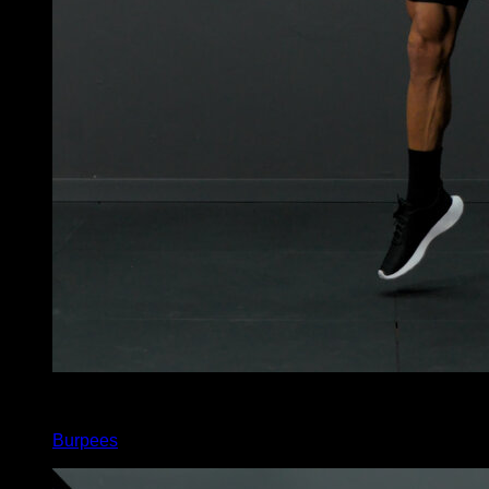
x
20
Burpees