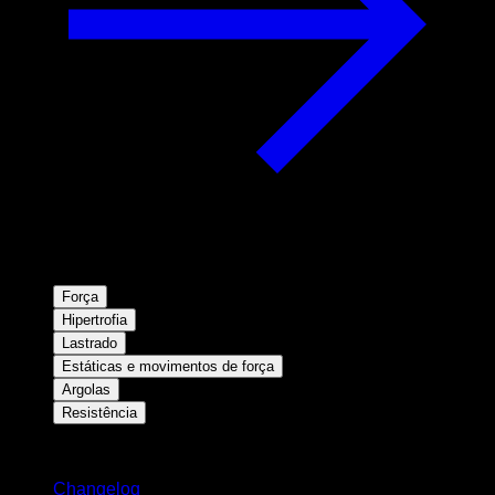
Força
Hipertrofia
Lastrado
Estáticas e movimentos de força
Argolas
Resistência
Mantenha-se atualizado
Changelog