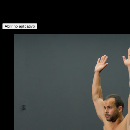
grupos musculares: Tríceps ∙ Quadríceps ∙ Abdominais ∙
Flexores do Quadril ∙ Peitoral Inferior ∙ Panturrilhas ∙ Glúteos
∙ Lombares ∙ Bíceps ∙ Dorsais ∙ Trapézio Inferior ∙ Deltoide
Posterior ∙ Rotadores Externos ∙ Tibial ∙ Isquiotibiais
Abrir no aplicativo