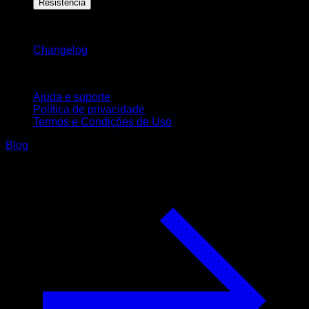
Resistência
Mantenha-se atualizado
Changelog
Suporte
Ajuda e suporte
Política de privacidade
Termos e Condições de Uso
Blog