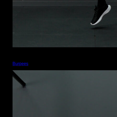
x
20
Burpees