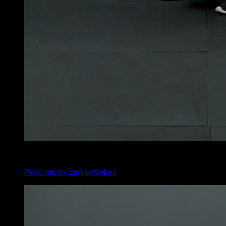
4
x
10
Peso morto com kettlebell