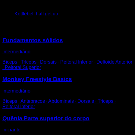
3
x
5
Kettlebell half get up
Você também pode gostar
Fundamentos sólidos
Intermediário
Bíceps ∙ Tríceps ∙ Dorsais ∙ Peitoral Inferior ∙ Deltoide Anterior
∙ Peitoral Superior
Monkey Freestyle Basics
Intermediário
Bíceps ∙ Antebraços ∙ Abdominais ∙ Dorsais ∙ Tríceps ∙
Peitoral Inferior
Quênia Parte superior do corpo
Iniciante