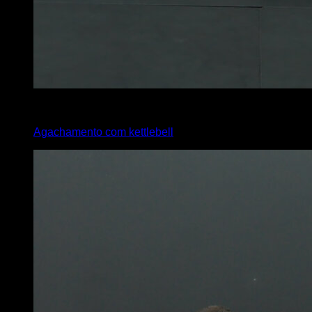
5
x
12
Agachamento com kettlebell