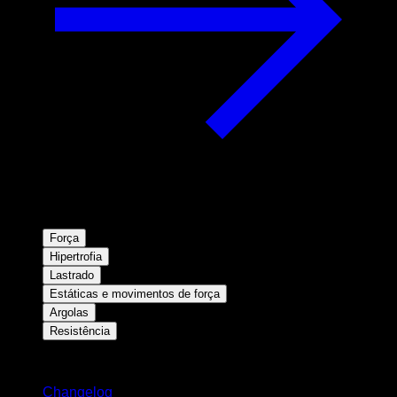
Força
Hipertrofia
Lastrado
Estáticas e movimentos de força
Argolas
Resistência
Mantenha-se atualizado
Changelog