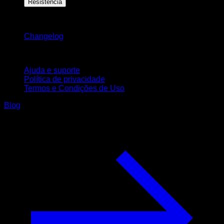
Resistência
Mantenha-se atualizado
Changelog
Suporte
Ajuda e suporte
Política de privacidade
Termos e Condições de Uso
Blog