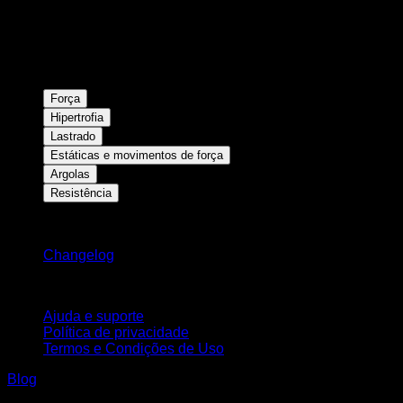
Força
Hipertrofia
Lastrado
Estáticas e movimentos de força
Argolas
Resistência
Mantenha-se atualizado
Changelog
Suporte
Ajuda e suporte
Política de privacidade
Termos e Condições de Uso
Blog