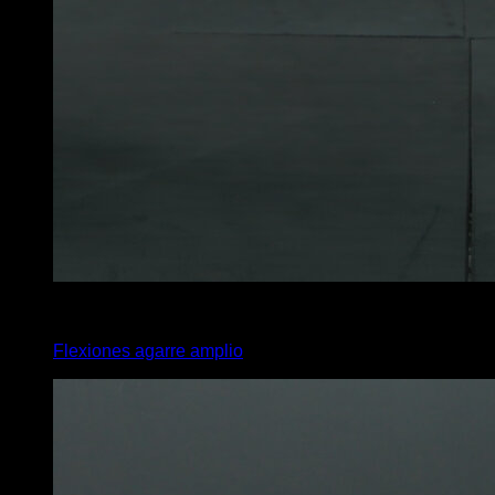
4
x
10
Flexiones agarre amplio