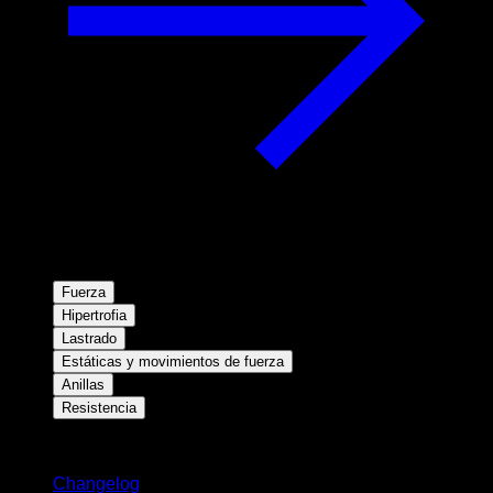
Fuerza
Hipertrofia
Lastrado
Estáticas y movimientos de fuerza
Anillas
Resistencia
Novedades
Changelog