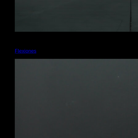
4
x
10
Flexiones