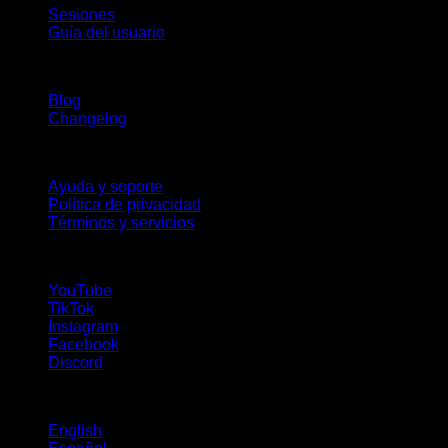
Sesiones
Guía del usuario
Novedades
Blog
Changelog
Soporte
Ayuda y soporte
Política de privacidad
Términos y servicios
¡Síguenos!
YouTube
TikTok
Instagram
Facebook
Discord
Idiomas
English