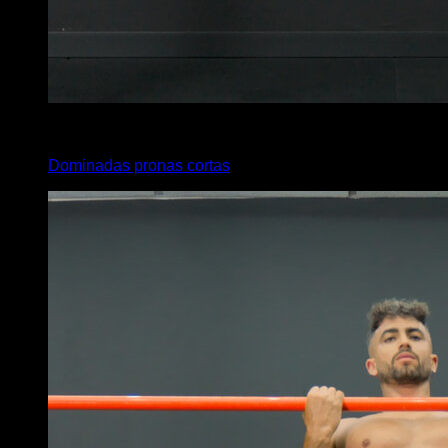
3
x
6
Dominadas pronas cortas