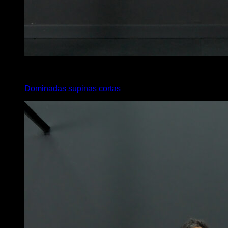
3
x
5
Dominadas supinas cortas