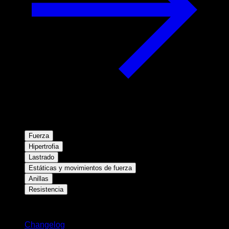
Fuerza
Hipertrofia
Lastrado
Estáticas y movimientos de fuerza
Anillas
Resistencia
Novedades
Changelog