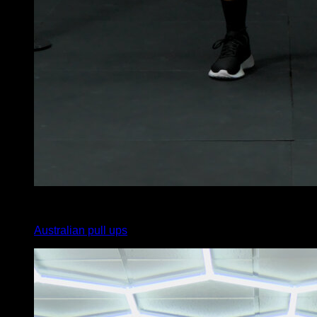
3
x
10
Australian pull ups