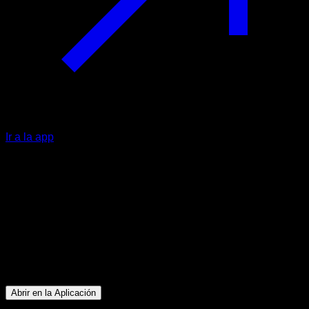
Ir a la app
Intermedio
Core Correction
Abdominales
36
min
Sesión para atletas de nivel Intermedio. Entrena los
siguientes grupos musculares: Abdominales
Abrir en la Aplicación