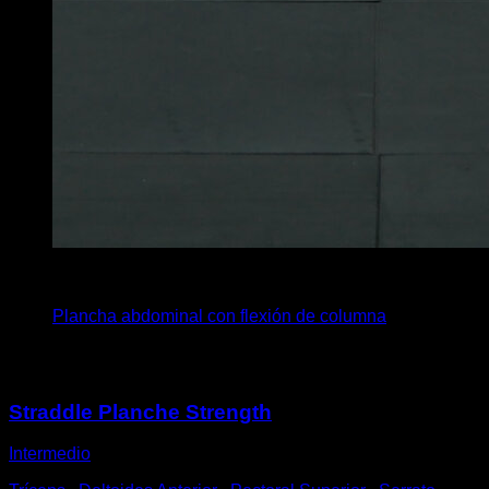
4
x
30
Plancha abdominal con flexión de columna
Puede que te interese
Straddle Planche Strength
Intermedio