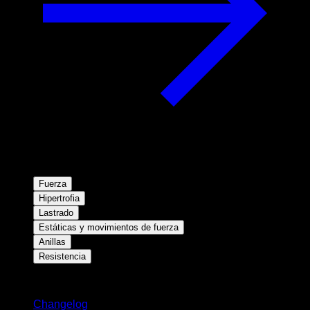
Fuerza
Hipertrofia
Lastrado
Estáticas y movimientos de fuerza
Anillas
Resistencia
Novedades
Changelog