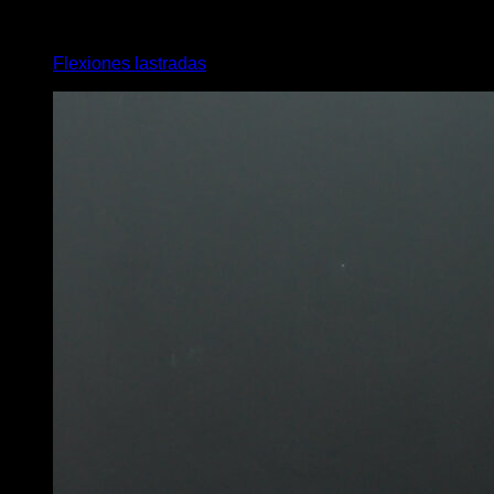
4
x
10
Flexiones lastradas