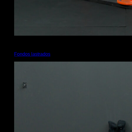
6
x
8
Fondos lastrados