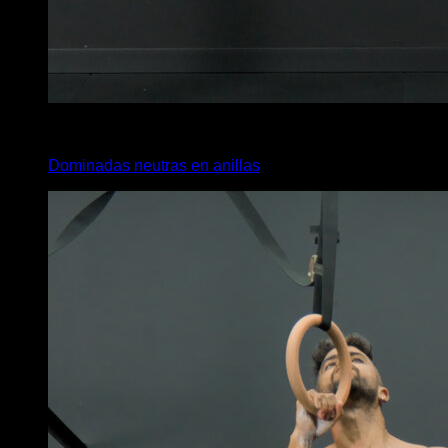
4
x
10
Dominadas neutras en anillas