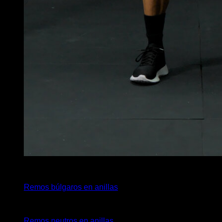
4
x
10
Remos búlgaros en anillas
4
x
10
Remos neutros en anillas