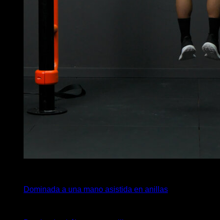
4
x
5
Dominada a una mano asistida en anillas
4
x
5