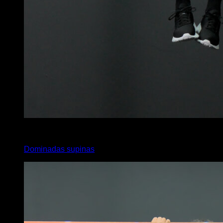
4
x
5
Dominadas supinas