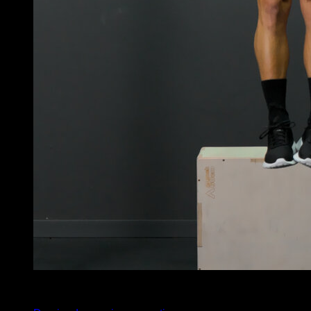
5
x
5