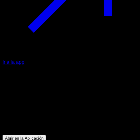
Ir a la app
Principiante
Espalda Kass
Bíceps ∙ Dorsales ∙ Antebrazos
29
min
Sesión para atletas de nivel Principiante. Entrena los
siguientes grupos musculares: Bíceps ∙ Dorsales ∙
Antebrazos
Abrir en la Aplicación