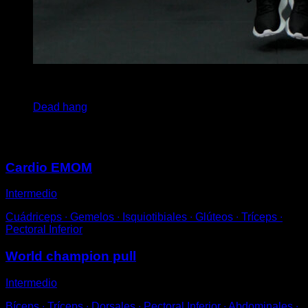
5
x
15
Dead hang
Puede que te interese
Cardio EMOM
Intermedio
Cuádriceps ∙ Gemelos ∙ Isquiotibiales ∙ Glúteos ∙ Tríceps ∙
Pectoral Inferior
World champion pull
Intermedio
Bíceps ∙ Tríceps ∙ Dorsales ∙ Pectoral Inferior ∙ Abdominales ∙