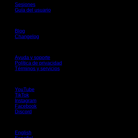
Sesiones
Guía del usuario
Novedades
Blog
Changelog
Soporte
Ayuda y soporte
Política de privacidad
Términos y servicios
¡Síguenos!
YouTube
TikTok
Instagram
Facebook
Discord
Idiomas
English