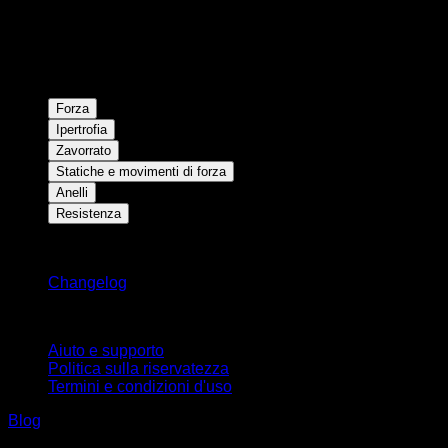
Forza
Ipertrofia
Zavorrato
Statiche e movimenti di forza
Anelli
Resistenza
Rimani aggiornato
Changelog
Supporto
Aiuto e supporto
Politica sulla riservatezza
Termini e condizioni d'uso
Blog