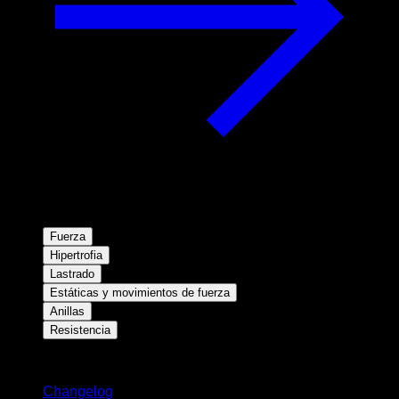
Fuerza
Hipertrofia
Lastrado
Estáticas y movimientos de fuerza
Anillas
Resistencia
Novedades
Changelog