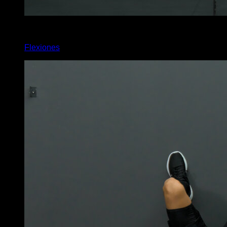
4
x
17
Flexiones