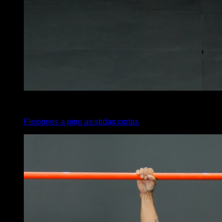
4
x
8
Flexiones a pino asistidas cortas