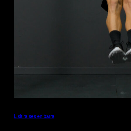
4
x
9
L sit raises en barra
Puede que te interese