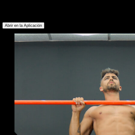
Cuádriceps ∙ Glúteos ∙ Isquiotibiales ∙ Tríceps ∙ Pectoral
Inferior ∙ Pectoral Superior ∙ Deltoides Anterior ∙ Serrato ∙
Trapecio Superior ∙ Abdominales ∙ Flexores de Cadera
Abrir en la Aplicación