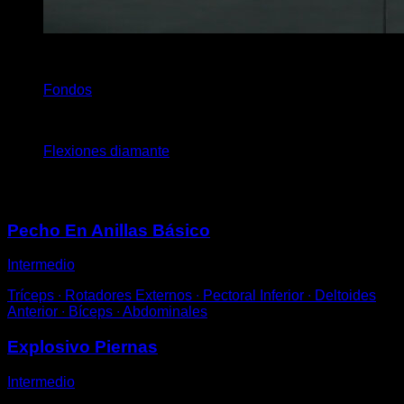
2
x
20
Fondos
2
x
20
Flexiones diamante
Puede que te interese
Pecho En Anillas Básico
Intermedio
Tríceps ∙ Rotadores Externos ∙ Pectoral Inferior ∙ Deltoides
Anterior ∙ Bíceps ∙ Abdominales
Explosivo Piernas
Intermedio