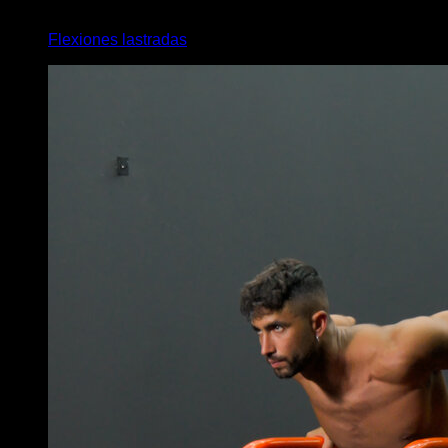
5
x
20
Flexiones lastradas