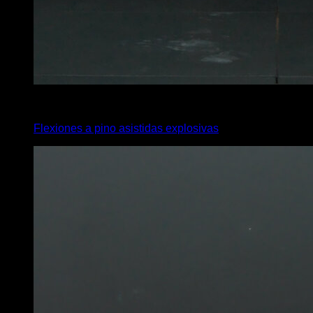
5
x
15
Flexiones a pino asistidas explosivas