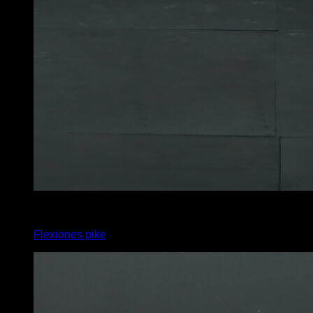
4
x
20
Flexiones pike