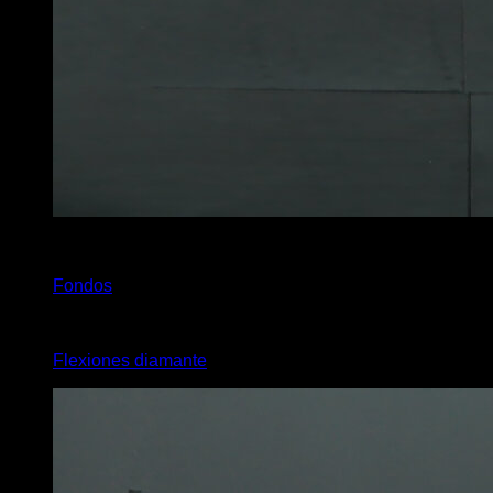
2
x
25
Fondos
2
x
25
Flexiones diamante