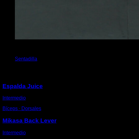
x
10
Sentadilla
Puede que te interese
Espalda Juice
Intermedio
Bíceps ∙ Dorsales
Mikasa Back Lever
Intermedio