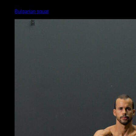
x
10
Bulgarian squat