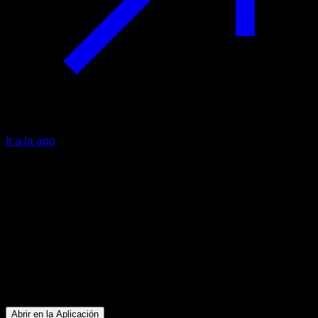
Ir a la app
Intermedio
Leg Drop Set RMOC
Cuádriceps ∙ Isquiotibiales ∙ Glúteos ∙ Lumbares
7
min
Sesión para atletas de nivel Intermedio. Entrena los
siguientes grupos musculares: Cuádriceps ∙ Isquiotibiales ∙
Glúteos ∙ Lumbares
Abrir en la Aplicación