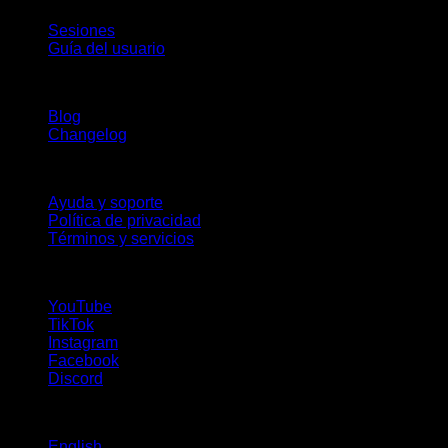
Sesiones
Guía del usuario
Novedades
Blog
Changelog
Soporte
Ayuda y soporte
Política de privacidad
Términos y servicios
¡Síguenos!
YouTube
TikTok
Instagram
Facebook
Discord
Idiomas
English