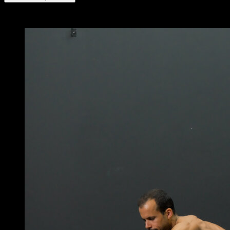
x
4
RONDAS