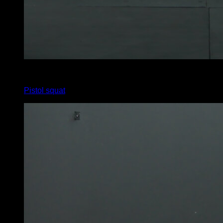
x
10
Pistol squat