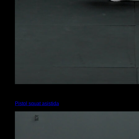
x
10
Pistol squat asistida