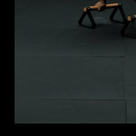
3
x
8