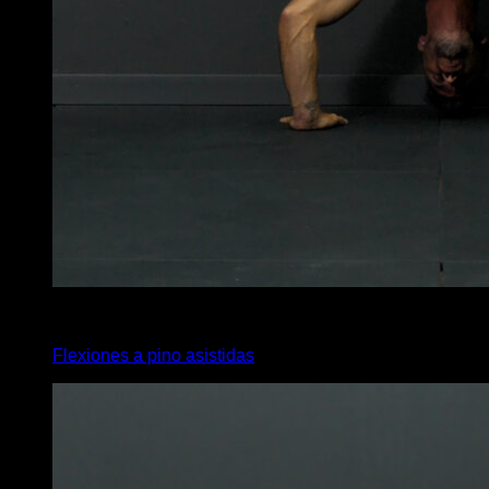
4
x
8
Flexiones a pino asistidas