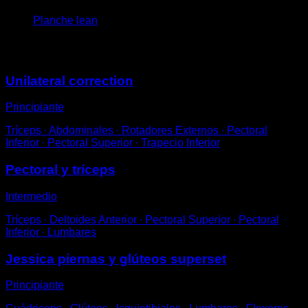
Planche lean
Puede que te interese
Unilateral correction
Principiante
Tríceps ∙ Abdominales ∙ Rotadores Externos ∙ Pectoral
Inferior ∙ Pectoral Superior ∙ Trapecio Inferior
Pectoral y tríceps
Intermedio
Tríceps ∙ Deltoides Anterior ∙ Pectoral Superior ∙ Pectoral
Inferior ∙ Lumbares
Jessica piernas y glúteos superset
Principiante