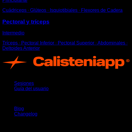
Principiante
Cuádriceps ∙ Glúteos ∙ Isquiotibiales ∙ Flexores de Cadera
Pectoral y tríceps
Intermedio
Tríceps ∙ Pectoral Inferior ∙ Pectoral Superior ∙ Abdominales ∙
Deltoides Anterior
App
Sesiones
Guía del usuario
Novedades
Blog
Changelog
Soporte