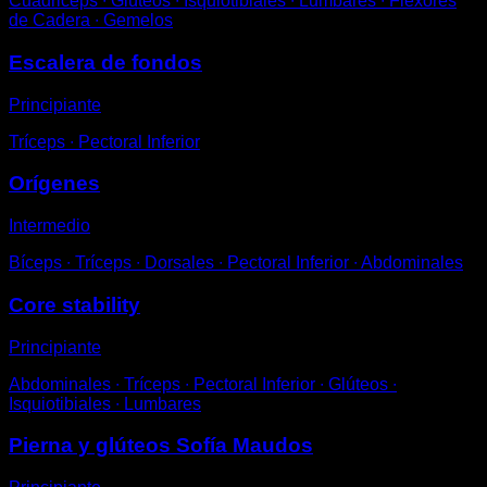
Cuádriceps ∙ Glúteos ∙ Isquiotibiales ∙ Lumbares ∙ Flexores
de Cadera ∙ Gemelos
Escalera de fondos
Principiante
Tríceps ∙ Pectoral Inferior
Orígenes
Intermedio
Bíceps ∙ Tríceps ∙ Dorsales ∙ Pectoral Inferior ∙ Abdominales
Core stability
Principiante
Abdominales ∙ Tríceps ∙ Pectoral Inferior ∙ Glúteos ∙
Isquiotibiales ∙ Lumbares
Pierna y glúteos Sofía Maudos