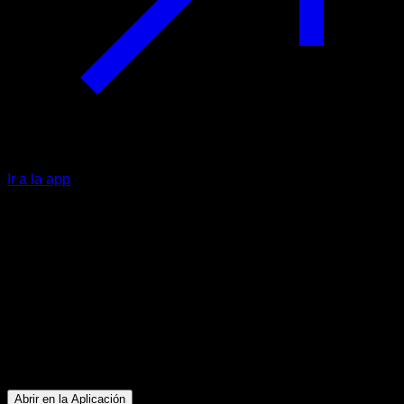
Ir a la app
Intermedio
Lievsthenic Core Correction
Abdominales ∙ Flexores de Cadera
12
min
Sesión para atletas de nivel Intermedio. Entrena los
siguientes grupos musculares: Abdominales ∙ Flexores de
Cadera
Abrir en la Aplicación