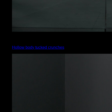
x
45
Hollow body tucked crunches