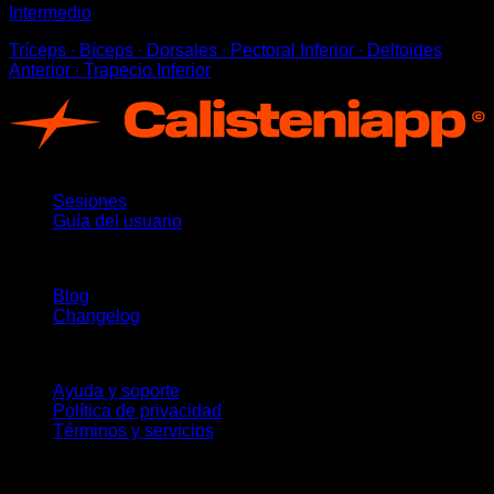
Intermedio
Tríceps ∙ Bíceps ∙ Dorsales ∙ Pectoral Inferior ∙ Deltoides
Anterior ∙ Trapecio Inferior
App
Sesiones
Guía del usuario
Novedades
Blog
Changelog
Soporte
Ayuda y soporte
Política de privacidad
Términos y servicios
¡Síguenos!