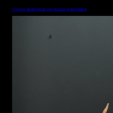
x
45
Crunch abdominal con brazos extendidos