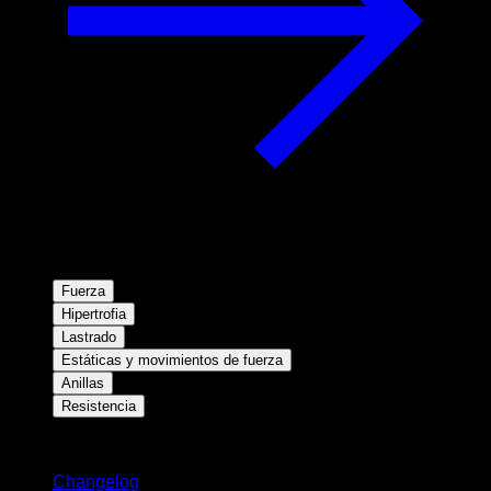
Fuerza
Hipertrofia
Lastrado
Estáticas y movimientos de fuerza
Anillas
Resistencia
Novedades
Changelog