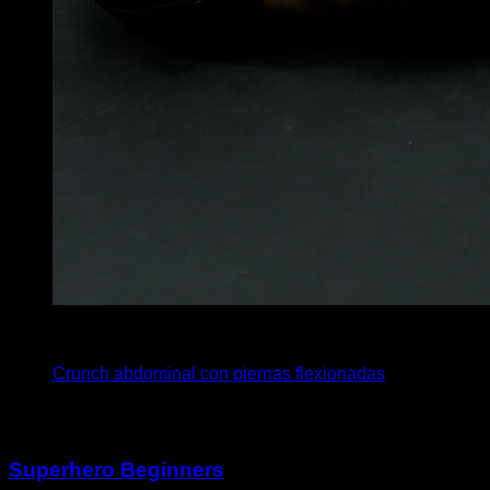
x
45
Crunch abdominal con piernas flexionadas
Puede que te interese
Superhero Beginners