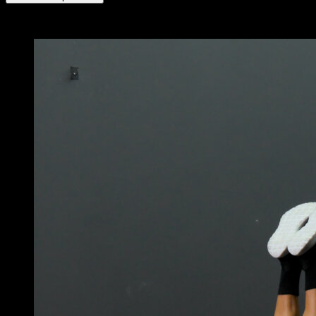
x
2
RONDAS