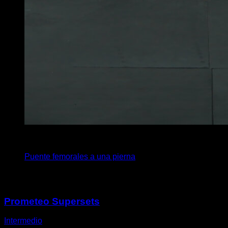
4
x
12
Puente femorales a una pierna
Puede que te interese
Prometeo Supersets
Intermedio