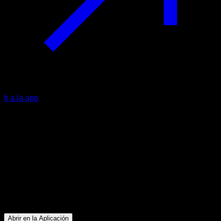
Ir a la app
Principiante
Noelia piernas y glúteos
Glúteos ∙ Isquiotibiales ∙ Cuádriceps
36
min
Sesión para atletas de nivel Principiante. Entrena los
siguientes grupos musculares: Glúteos ∙ Isquiotibiales ∙
Cuádriceps
Abrir en la Aplicación