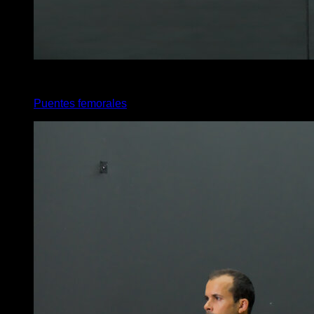
4
x
15
Puentes femorales