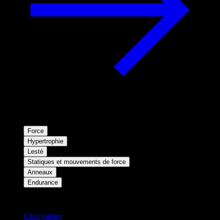
Force
Hypertrophie
Lesté
Statiques et mouvements de force
Anneaux
Endurance
Restez informé
Changelog