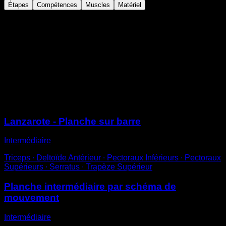
Étapes
Compétences
Muscles
Matériel
Mets-toi en position de poirier.
Écarte les jambes et essaie de descendre
progressivement jusqu'à atteindre une position
parallèle au sol.
Il est généralement plus facile de le faire sur des barres
parallèles ou des poignées push-up, mais cela peut
aussi se faire au sol.
Sessions
Lanzarote - Planche sur barre
Intermédiaire
Triceps ∙ Deltoïde Antérieur ∙ Pectoraux Inférieurs ∙ Pectoraux
Supérieurs ∙ Serratus ∙ Trapèze Supérieur
Planche intermédiaire par schéma de
mouvement
Intermédiaire