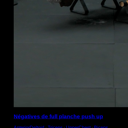
Négatives de full planche push up
AnteriorDeltoid ∙ Triceps ∙ UpperChest ∙ Biceps