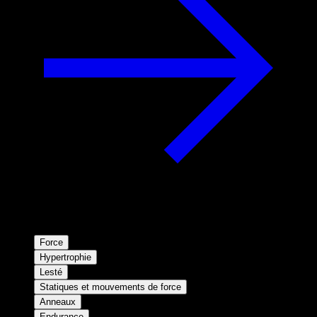
Force
Hypertrophie
Lesté
Statiques et mouvements de force
Anneaux
Endurance