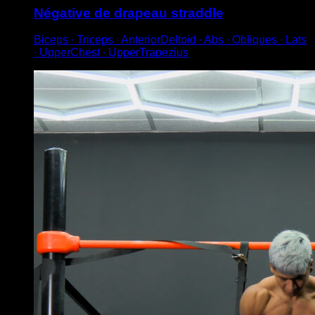
Négative de drapeau straddle
Biceps ∙ Triceps ∙ AnteriorDeltoid ∙ Abs ∙ Obliques ∙ Lats
∙ UpperChest ∙ UpperTrapezius