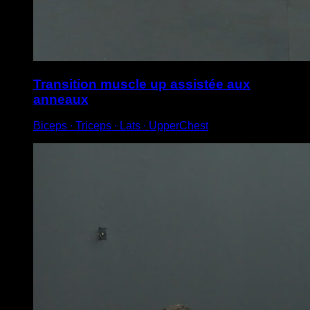
Transition muscle up assistée aux
anneaux
Biceps ∙ Triceps ∙ Lats ∙ UpperChest