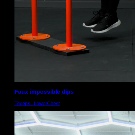
Faux impossible dips
Triceps ∙ LowerChest