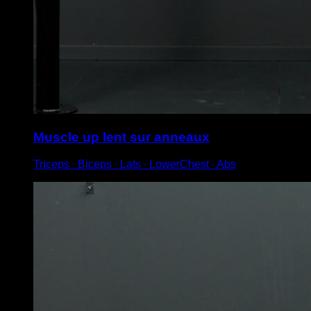
Muscle up lent sur anneaux
Triceps ∙ Biceps ∙ Lats ∙ LowerChest ∙ Abs