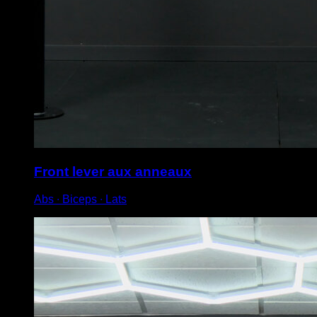
Front lever aux anneaux
Abs ∙ Biceps ∙ Lats