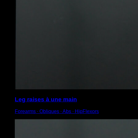
Leg raises à une main
Forearms ∙ Obliques ∙ Abs ∙ HipFlexors