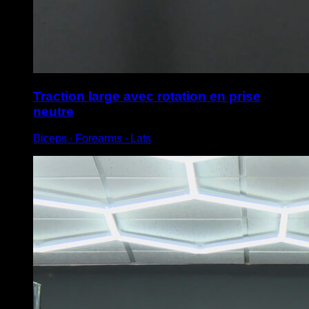
Traction large avec rotation en prise
neutre
Biceps ∙ Forearms ∙ Lats