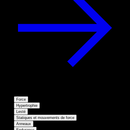
Force
Hypertrophie
Lesté
Statiques et mouvements de force
Anneaux
Endurance