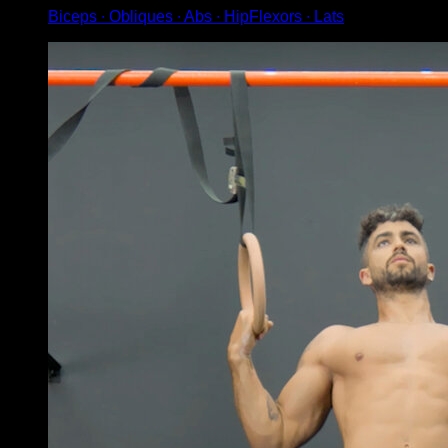
Biceps ∙ Obliques ∙ Abs ∙ HipFlexors ∙ Lats