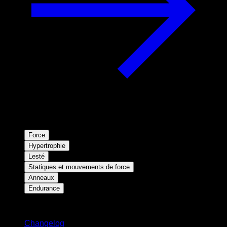
Force
Hypertrophie
Lesté
Statiques et mouvements de force
Anneaux
Endurance
Restez informé
Changelog