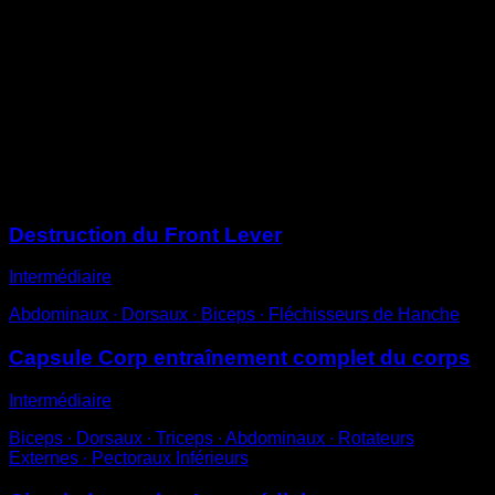
Éloigne les genoux de la poitrine jusqu’à ce qu’ils
soient à la hauteur de la barre et que tes pieds soient à
la hauteur de tes épaules.
Tiens cette position pendant un temps déterminé.
Tu dois essayer de rétracter tes omoplates pour
qu’elles restent au moins en position neutre, en évitant
la protraction.
Sessions
Destruction du Front Lever
Intermédiaire
Abdominaux ∙ Dorsaux ∙ Biceps ∙ Fléchisseurs de Hanche
Capsule Corp entraînement complet du corps
Intermédiaire
Biceps ∙ Dorsaux ∙ Triceps ∙ Abdominaux ∙ Rotateurs
Externes ∙ Pectoraux Inférieurs