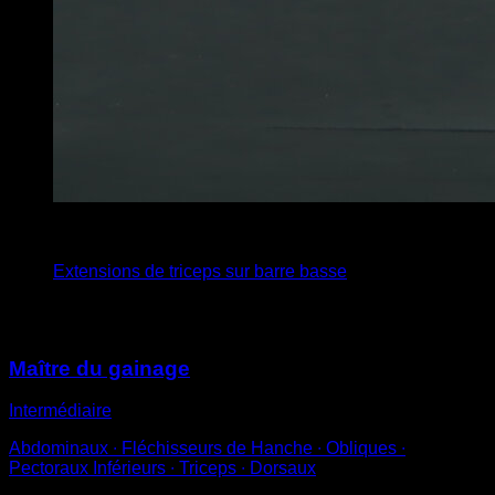
x
5
Extensions de triceps sur barre basse
Vous pourriez aussi aimer
Maître du gainage
Intermédiaire
Abdominaux ∙ Fléchisseurs de Hanche ∙ Obliques ∙
Pectoraux Inférieurs ∙ Triceps ∙ Dorsaux