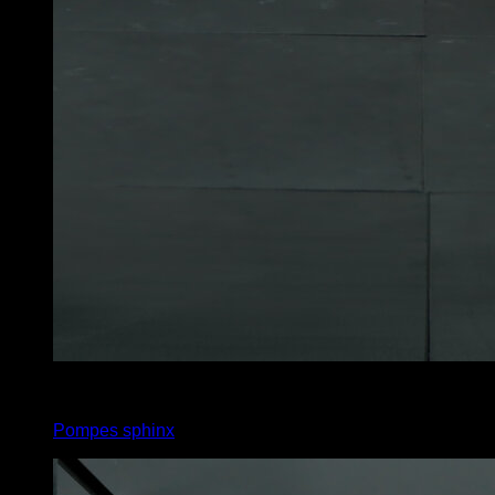
x
5
Pompes sphinx