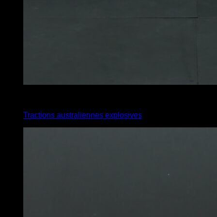
x
8
Tractions australiennes explosives