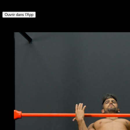
Abdominaux ∙ Avant-bras ∙ Pectoraux Inférieurs
Ouvrir dans l'App
x
4
TOURS