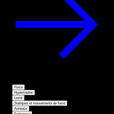
Force
Hypertrophie
Lesté
Statiques et mouvements de force
Anneaux
Endurance