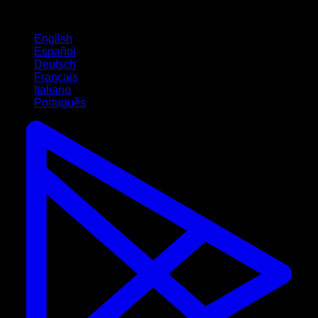
Langues
English
Español
Deutsch
Français
Italiano
Português