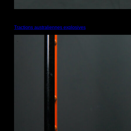
x
6
Tractions australiennes explosives