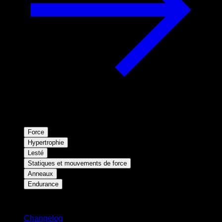
Force
Hypertrophie
Lesté
Statiques et mouvements de force
Anneaux
Endurance
Restez informé
Changelog