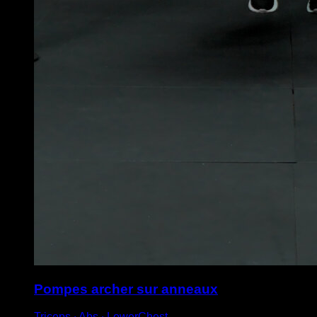
Pompes archer sur anneaux
Triceps ∙ Abs ∙ LowerChest