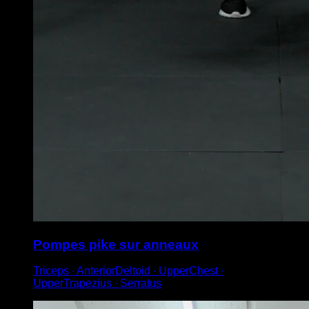
Pompes pike sur anneaux
Triceps ∙ AnteriorDeltoid ∙ UpperChest ∙
UpperTrapezius ∙ Serratus