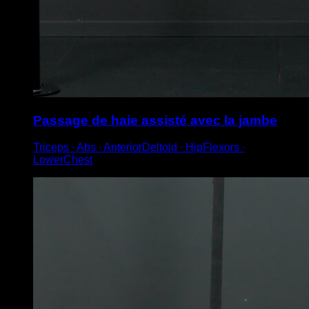
Passage de haie assisté avec la jambe
Triceps ∙ Abs ∙ AnteriorDeltoid ∙ HipFlexors ∙
LowerChest