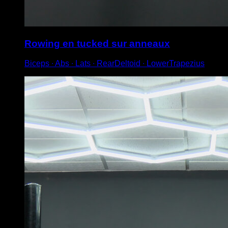
Rowing en tucked sur anneaux
Biceps ∙ Abs ∙ Lats ∙ RearDeltoid ∙ LowerTrapezius