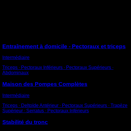
sol et les mains jointes
Lève-toi à partir de là en étendant les coudes
Cet exercice concentre la majeure partie de l’effort sur
les triceps
Sessions
Entraînement à domicile - Pectoraux et triceps
Intermédiaire
Triceps ∙ Pectoraux Inférieurs ∙ Pectoraux Supérieurs ∙
Abdominaux
Maison des Pompes Complètes
Intermédiaire
Triceps ∙ Deltoïde Antérieur ∙ Pectoraux Supérieurs ∙ Trapèze
Supérieur ∙ Serratus ∙ Pectoraux Inférieurs
Stabilité du tronc