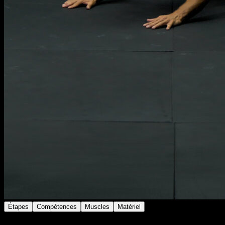
Étapes
Compétences
Muscles
Matériel
Place-toi en position de pompes avec les coudes au