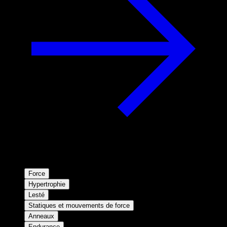
Force
Hypertrophie
Lesté
Statiques et mouvements de force
Anneaux
Endurance