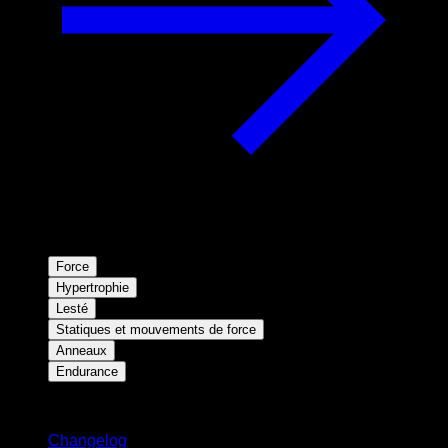
Force
Hypertrophie
Lesté
Statiques et mouvements de force
Anneaux
Endurance
Restez informé
Changelog