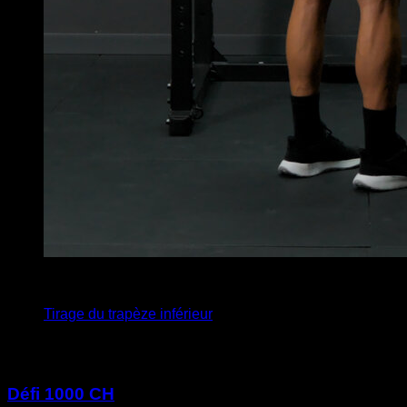
4
x
12
Tirage du trapèze inférieur
Vous pourriez aussi aimer
Défi 1000 CH