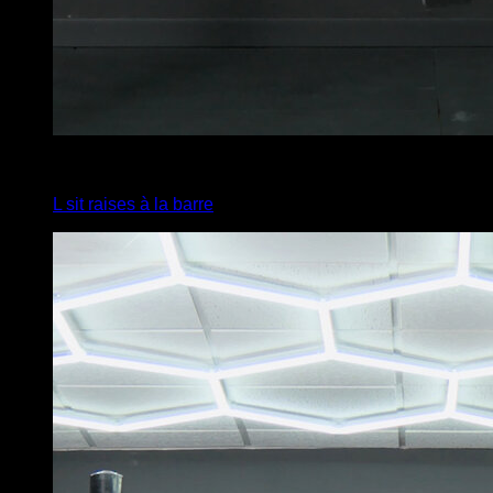
4
x
10
L sit raises à la barre