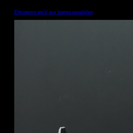
4
x
6
Élévations en V aux barres parallèles