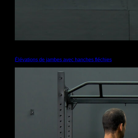
4
x
10
Élévations de jambes avec hanches fléchies