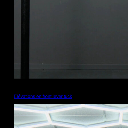
4
x
5
Élévations en front lever tuck