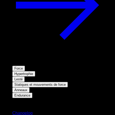
Force
Hypertrophie
Lesté
Statiques et mouvements de force
Anneaux
Endurance
Restez informé
Changelog