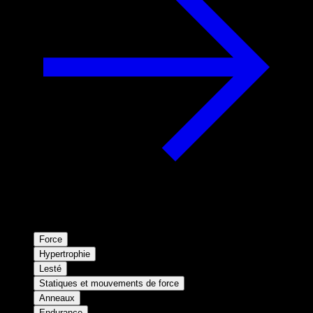
Force
Hypertrophie
Lesté
Statiques et mouvements de force
Anneaux
Endurance