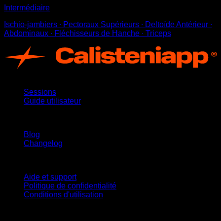
Intermédiaire
Ischio-jambiers ∙ Pectoraux Supérieurs ∙ Deltoïde Antérieur ∙
Abdominaux ∙ Fléchisseurs de Hanche ∙ Triceps
App
Sessions
Guide utilisateur
Restez informé
Blog
Changelog
Support
Aide et support
Politique de confidentialité
Conditions d'utilisation
suivez-nous !