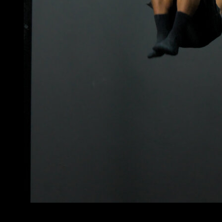
3
x
2