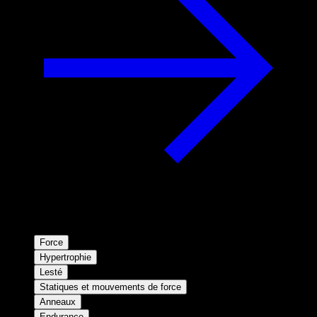
Force
Hypertrophie
Lesté
Statiques et mouvements de force
Anneaux
Endurance