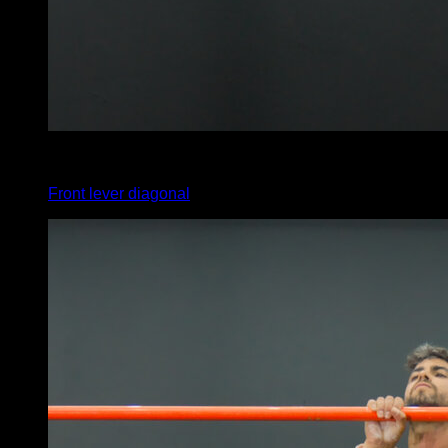
3
x
5
Front lever diagonal