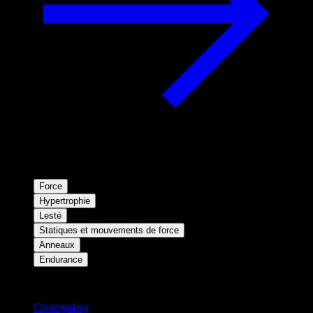
Force
Hypertrophie
Lesté
Statiques et mouvements de force
Anneaux
Endurance
Restez informé
Changelog