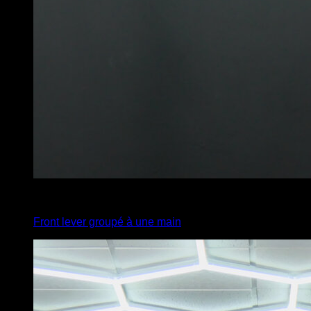
3
x
5
Front lever groupé à une main