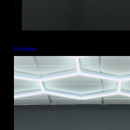
3
x
8
Front lever