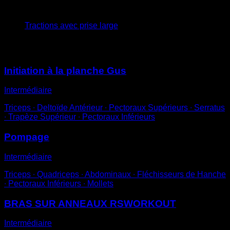
3
x
7
Tractions avec prise large
Vous pourriez aussi aimer
Initiation à la planche Gus
Intermédiaire
Triceps ∙ Deltoïde Antérieur ∙ Pectoraux Supérieurs ∙ Serratus
∙ Trapèze Supérieur ∙ Pectoraux Inférieurs
Pompage
Intermédiaire
Triceps ∙ Quadriceps ∙ Abdominaux ∙ Fléchisseurs de Hanche
∙ Pectoraux Inférieurs ∙ Mollets
BRAS SUR ANNEAUX RSWORKOUT
Intermédiaire