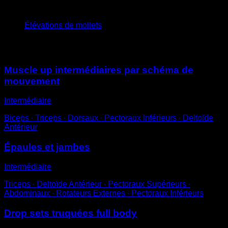
5
x
15
Élévations de mollets
Vous pourriez aussi aimer
Muscle up intermédiaires par schéma de
mouvement
Intermédiaire
Biceps ∙ Triceps ∙ Dorsaux ∙ Pectoraux Inférieurs ∙ Deltoïde
Antérieur
Épaules et jambes
Intermédiaire
Triceps ∙ Deltoïde Antérieur ∙ Pectoraux Supérieurs ∙
Abdominaux ∙ Rotateurs Externes ∙ Pectoraux Inférieurs
Drop sets truquées full body