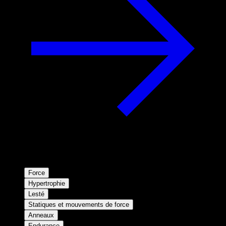
Force
Hypertrophie
Lesté
Statiques et mouvements de force
Anneaux
Endurance