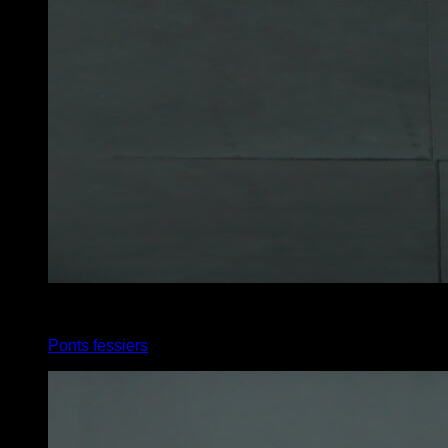
5
x
15
Ponts fessiers