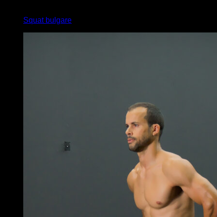
5
x
8
Squat bulgare