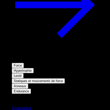
Force
Hypertrophie
Lesté
Statiques et mouvements de force
Anneaux
Endurance
Restez informé
Changelog