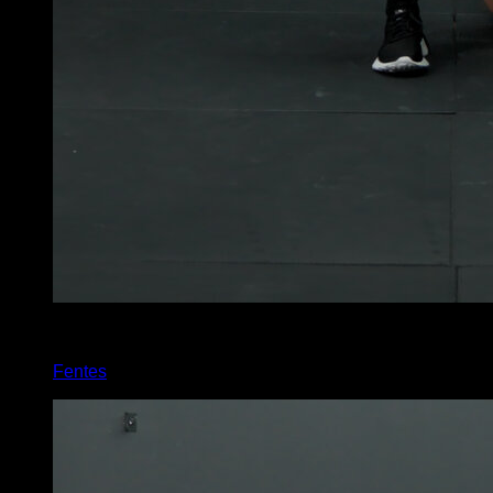
5
x
10
Fentes