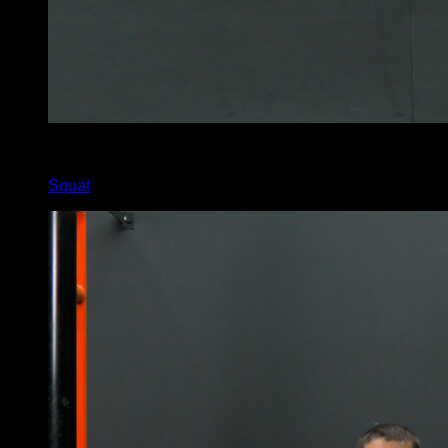
5
x
20
Squat