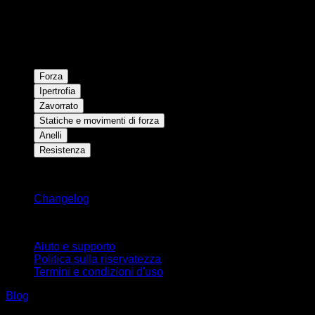
Forza
Ipertrofia
Zavorrato
Statiche e movimenti di forza
Anelli
Resistenza
Rimani aggiornato
Changelog
Supporto
Aiuto e supporto
Politica sulla riservatezza
Termini e condizioni d'uso
Blog