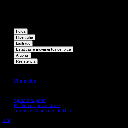
Força
Hipertrofia
Lastrado
Estáticas e movimentos de força
Argolas
Resistência
Mantenha-se atualizado
Changelog
Suporte
Ajuda e suporte
Política de privacidade
Termos e Condições de Uso
Blog