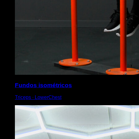
Fundos isométricos
Triceps ∙ LowerChest