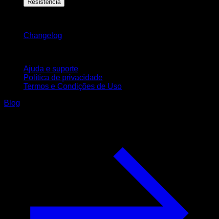
Resistência
Mantenha-se atualizado
Changelog
Suporte
Ajuda e suporte
Política de privacidade
Termos e Condições de Uso
Blog