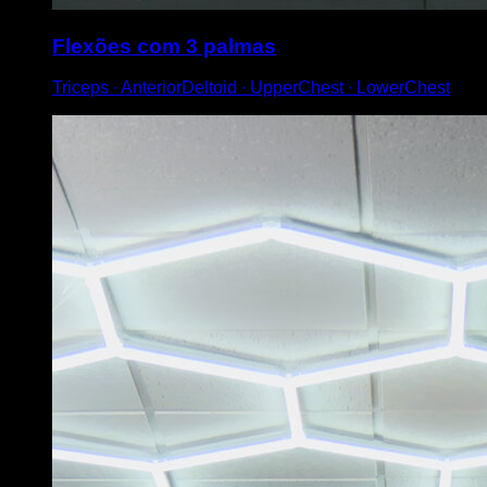
Flexões com 3 palmas
Triceps ∙ AnteriorDeltoid ∙ UpperChest ∙ LowerChest