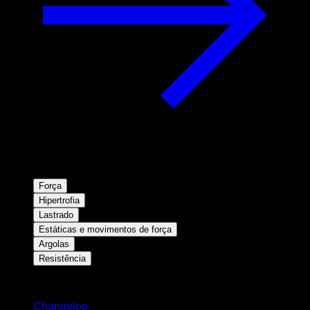
Força
Hipertrofia
Lastrado
Estáticas e movimentos de força
Argolas
Resistência
Mantenha-se atualizado
Changelog