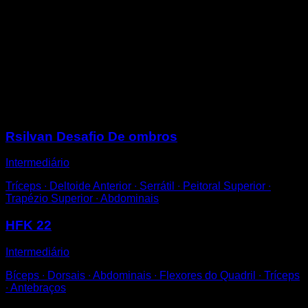
Coloque-se na posição de fundos.
Aumente a inclinação, levando a cabeça para a frente
e os pés para trás enquanto mantém o corpo reto.
Realize fundos segurando essa inclinação.
Isso moverá o centro de gravidade para a frente e
aumentará a dificuldade e o trabalho nos deltóides
anteriores.
Sessões
Rsilvan Desafio De ombros
Intermediário
Tríceps ∙ Deltoide Anterior ∙ Serrátil ∙ Peitoral Superior ∙
Trapézio Superior ∙ Abdominais
HFK 22
Intermediário
Bíceps ∙ Dorsais ∙ Abdominais ∙ Flexores do Quadril ∙ Tríceps
∙ Antebraços