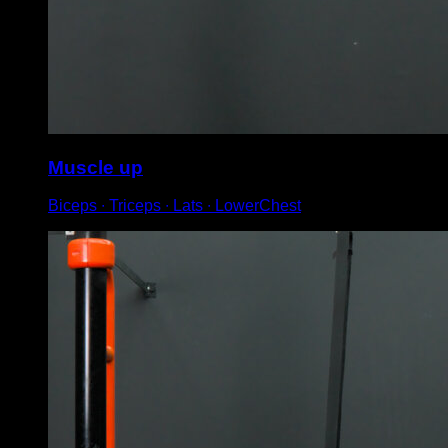
Muscle up
Biceps ∙ Triceps ∙ Lats ∙ LowerChest