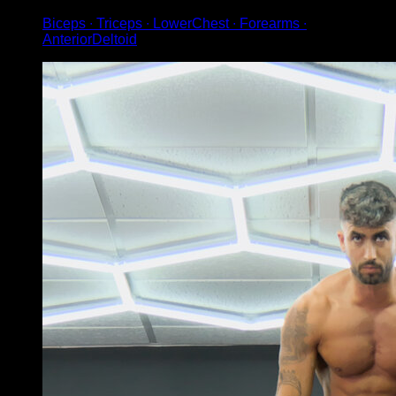
Biceps ∙ Triceps ∙ LowerChest ∙ Forearms ∙
AnteriorDeltoid