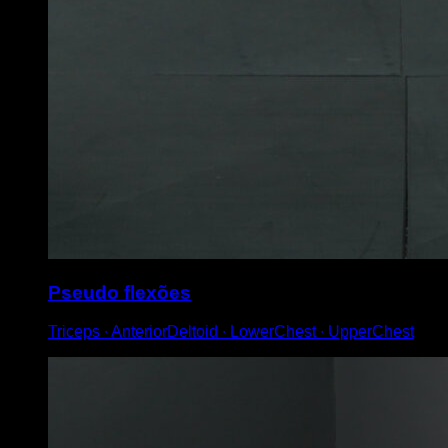
Pseudo flexões
Triceps ∙ AnteriorDeltoid ∙ LowerChest ∙ UpperChest