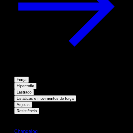
Força
Hipertrofia
Lastrado
Estáticas e movimentos de força
Argolas
Resistência
Mantenha-se atualizado
Changelog