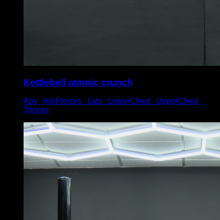
Kettlebell atomic crunch
Abs ∙ HipFlexors ∙ Lats ∙ LowerChest ∙ UpperChest ∙
Triceps