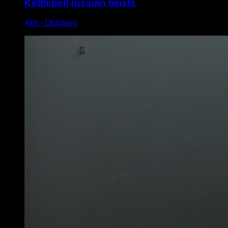
Kettlebell russian twists
Abs ∙ Obliques