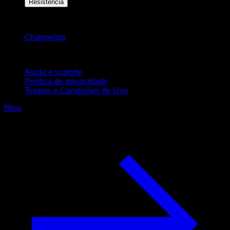
Resistência
Mantenha-se atualizado
Changelog
Suporte
Ajuda e suporte
Política de privacidade
Termos e Condições de Uso
Blog