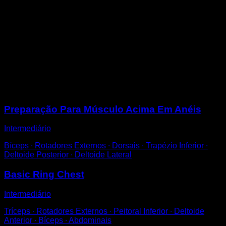
Suba nas anilhas e mantenha-se acima com os braços
completamente estendidos.
Gire as mãos de tal forma que as palmas olhem para a
frente, tente não encolher os ombros.
Esta posição é mais complicada do que o suporte
neutro e vai demorar um pouco para você dominar se
não estiver acostumado.
Sessões
Preparação Para Músculo Acima Em Anéis
Intermediário
Bíceps ∙ Rotadores Externos ∙ Dorsais ∙ Trapézio Inferior ∙
Deltoide Posterior ∙ Deltoide Lateral
Basic Ring Chest
Intermediário
Tríceps ∙ Rotadores Externos ∙ Peitoral Inferior ∙ Deltoide
Anterior ∙ Bíceps ∙ Abdominais